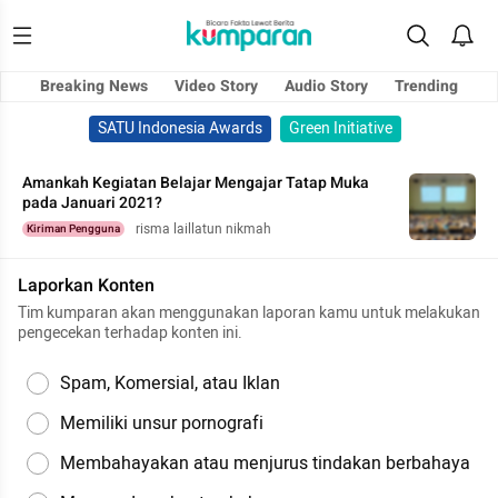
Breaking News
Video Story
Audio Story
Trending
SATU Indonesia Awards
Green Initiative
Amankah Kegiatan Belajar Mengajar Tatap Muka
pada Januari 2021?
risma laillatun nikmah
Kiriman Pengguna
Laporkan Konten
Tim kumparan akan menggunakan laporan kamu untuk melakukan
pengecekan terhadap konten ini.
Spam, Komersial, atau Iklan
Memiliki unsur pornografi
Membahayakan atau menjurus tindakan berbahaya