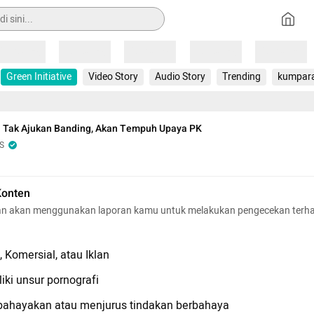
Loading
Loading
Loading
Loading
Loading
Green Initiative
Video Story
Audio Story
Trending
kumpar
 Tak Ajukan Banding, Akan Tempuh Upaya PK
S
Konten
n akan menggunakan laporan kamu untuk melakukan pengecekan terh
 Komersial, atau Iklan
iki unsur pornografi
hayakan atau menjurus tindakan berbahaya