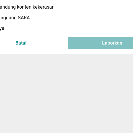
ndung konten kekerasan
inggung SARA
ya
Batal
Laporkan