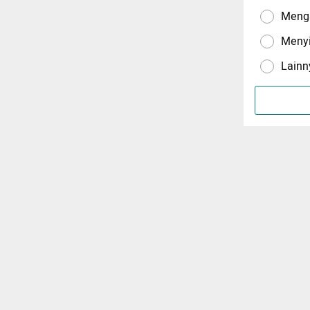
Menga
Meny
Lainn