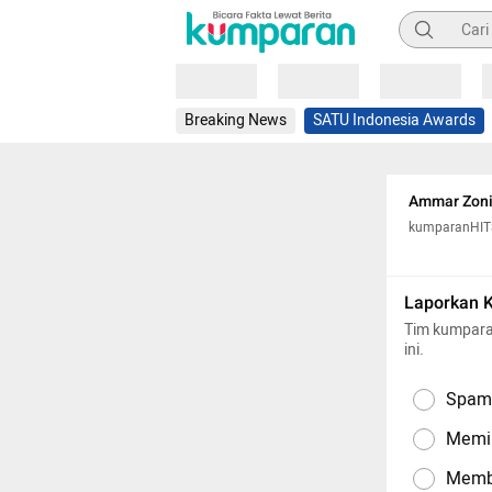
Pencarian
Loading
Loading
Loading
Breaking News
SATU Indonesia Awards
Ammar Zoni
kumparanHIT
Laporkan 
Tim kumpara
ini.
Spam,
Memil
Memba