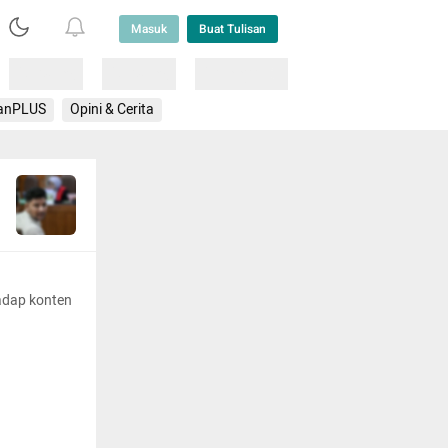
Masuk
Buat Tulisan
Loading
Loading
Lainnya
anPLUS
Opini & Cerita
adap konten