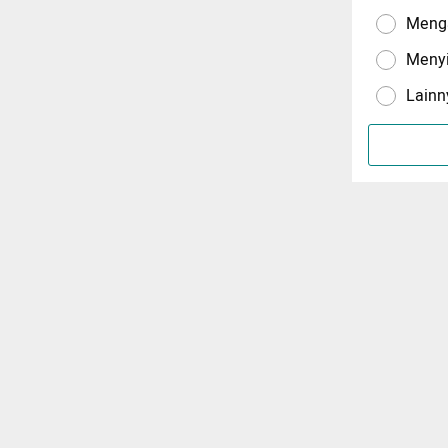
Menga
Meny
Lainn