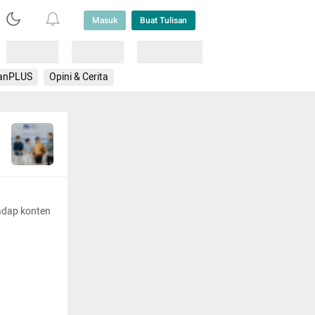
Masuk
Buat Tulisan
Loading
Loading
Lainnya
anPLUS
Opini & Cerita
adap konten