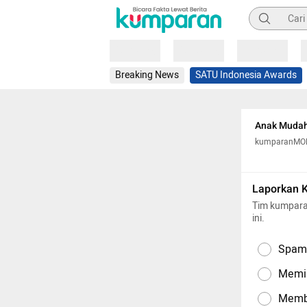
Pencarian
Loading
Loading
Loading
Breaking News
SATU Indonesia Awards
Anak Mudah 
kumparanM
Laporkan 
Tim kumpara
ini.
Spam,
Memil
Memba