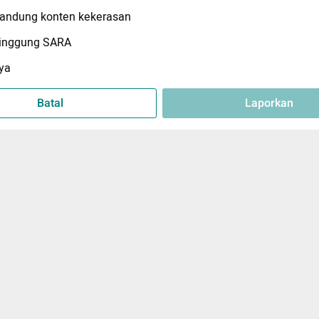
ndung konten kekerasan
inggung SARA
ya
Batal
Laporkan