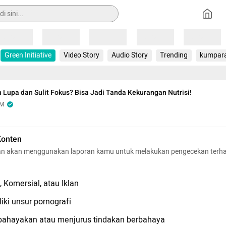
Loading
Loading
Loading
Loading
Loading
Green Initiative
Video Story
Audio Story
Trending
kumpar
Lupa dan Sulit Fokus? Bisa Jadi Tanda Kekurangan Nutrisi!
OM
Konten
n akan menggunakan laporan kamu untuk melakukan pengecekan terh
 Komersial, atau Iklan
iki unsur pornografi
hayakan atau menjurus tindakan berbahaya