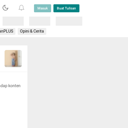
Masuk
Buat Tulisan
Loading
Loading
Lainnya
anPLUS
Opini & Cerita
adap konten