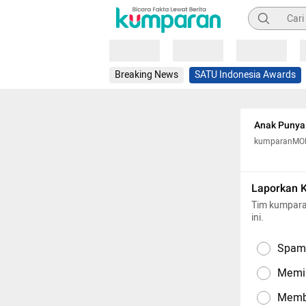
Pencarian
Loading
Loading
Loading
Breaking News
SATU Indonesia Awards
Anak Punya 
kumparanM
Laporkan 
Tim kumpara
ini.
Spam,
Memil
Memba