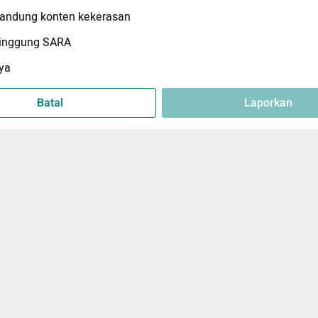
ndung konten kekerasan
inggung SARA
ya
Batal
Laporkan