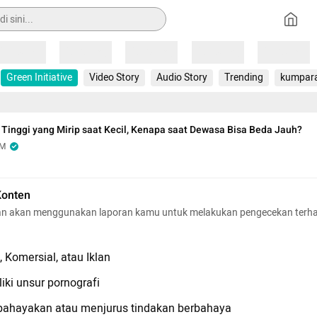
Loading
Loading
Loading
Loading
Loading
Green Initiative
Video Story
Audio Story
Trending
kumpar
Tinggi yang Mirip saat Kecil, Kenapa saat Dewasa Bisa Beda Jauh?
OM
Konten
n akan menggunakan laporan kamu untuk melakukan pengecekan terh
 Komersial, atau Iklan
iki unsur pornografi
hayakan atau menjurus tindakan berbahaya