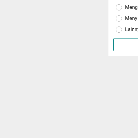
Menga
Meny
Lainn