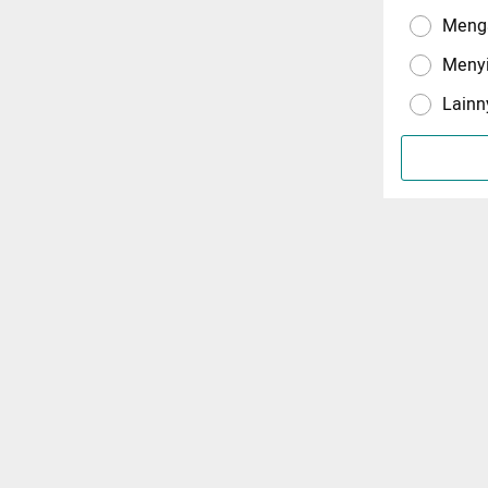
Menga
Meny
Lainn