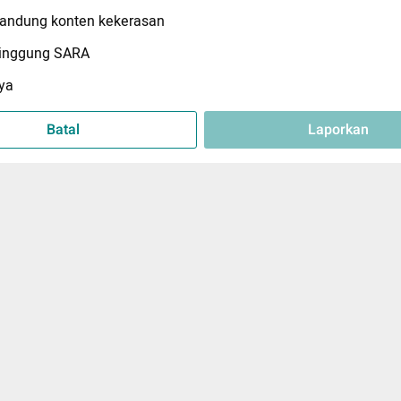
ndung konten kekerasan
inggung SARA
ya
Batal
Laporkan