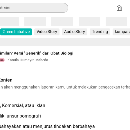
Loading
Loading
Loading
Loading
Loading
Green Initiative
Video Story
Audio Story
Trending
kumpar
imilar? Versi "Generik" dari Obat Biologi
Kamila Humayra Maheda
una
Konten
n akan menggunakan laporan kamu untuk melakukan pengecekan terh
 Komersial, atau Iklan
iki unsur pornografi
hayakan atau menjurus tindakan berbahaya