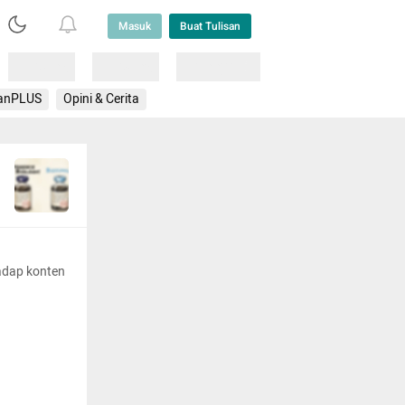
Masuk
Buat Tulisan
Loading
Loading
Lainnya
anPLUS
Opini & Cerita
adap konten