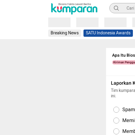
Pencarian
Loading
Loading
Loading
Breaking News
SATU Indonesia Awards
Apa Itu Bios
Kiriman Pengg
Laporkan 
Tim kumpara
ini.
Spam,
Memil
Memba