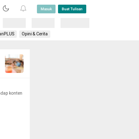
Masuk
Buat Tulisan
Loading
Loading
Lainnya
anPLUS
Opini & Cerita
adap konten