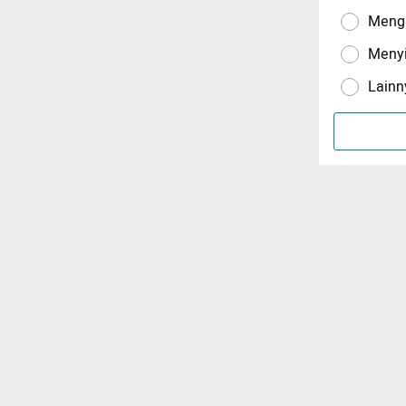
Menga
Meny
Lainn