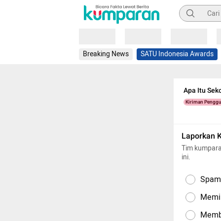
Pencarian
Loading
Loading
Loading
Breaking News
SATU Indonesia Awards
Apa Itu Sek
Kiriman Pengg
Laporkan 
Tim kumpara
ini.
Spam,
Memil
Memba