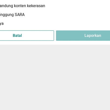
ndung konten kekerasan
inggung SARA
ya
Batal
Laporkan