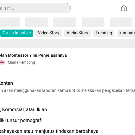
Loading
Loading
Loading
Loading
Loading
Green Initiative
Video Story
Audio Story
Trending
kumpar
olah Montessori? Ini Penjelasannya
Mama Rempong
una
Konten
n akan menggunakan laporan kamu untuk melakukan pengecekan terh
 Komersial, atau Iklan
iki unsur pornografi
hayakan atau menjurus tindakan berbahaya