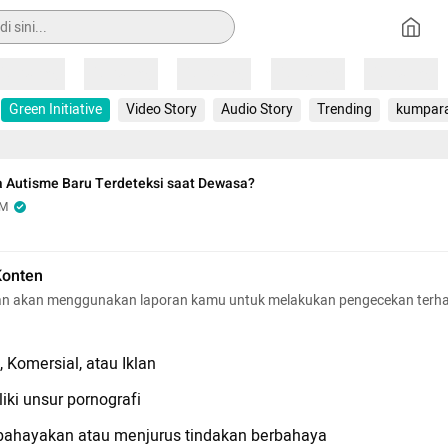
Loading
Loading
Loading
Loading
Loading
Green Initiative
Video Story
Audio Story
Trending
kumpar
 Autisme Baru Terdeteksi saat Dewasa?
OM
Konten
n akan menggunakan laporan kamu untuk melakukan pengecekan terh
 Komersial, atau Iklan
iki unsur pornografi
hayakan atau menjurus tindakan berbahaya