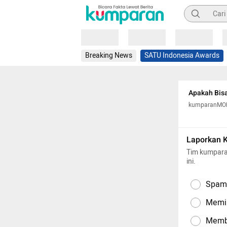
Pencarian
Loading
Loading
Loading
Breaking News
SATU Indonesia Awards
Apakah Bisa
kumparanM
Laporkan 
Tim kumpara
ini.
Spam,
Memil
Memba