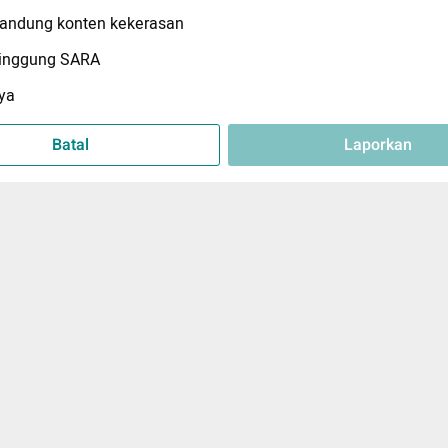
ndung konten kekerasan
inggung SARA
ya
Batal
Laporkan