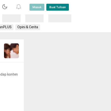
Masuk
Buat Tulisan
Loading
Loading
Lainnya
anPLUS
Opini & Cerita
adap konten