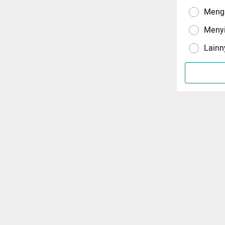
Menga
Meny
Lainn