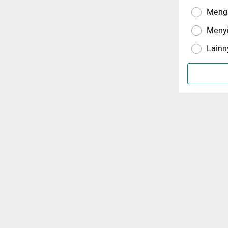
Menga
Meny
Lainn