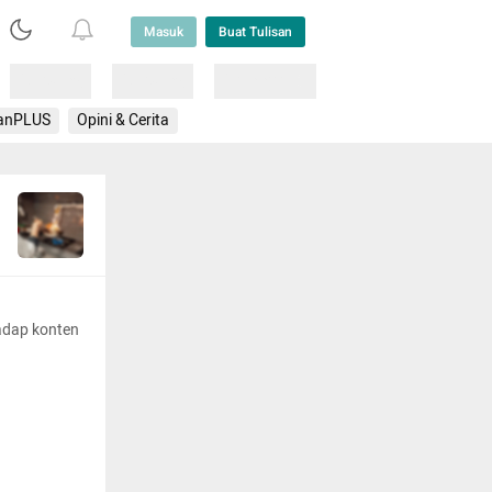
Masuk
Buat Tulisan
Loading
Loading
Lainnya
anPLUS
Opini & Cerita
adap konten