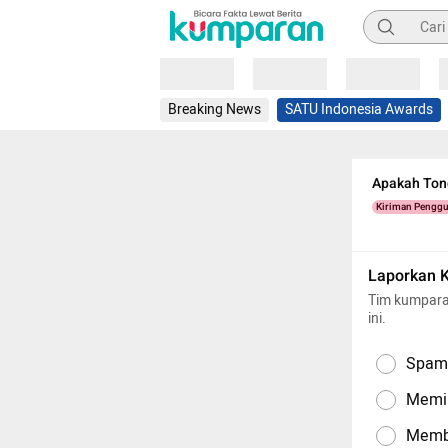
Pencarian
Loading
Loading
Loading
Breaking News
SATU Indonesia Awards
Apakah Ton
Kiriman Pengg
Laporkan 
Tim kumpara
ini.
Spam,
Memil
Memba