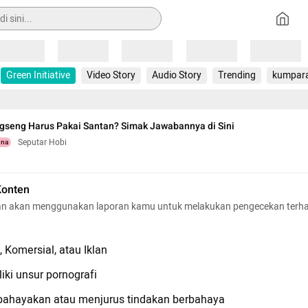
Loading
Loading
Loading
Loading
Loading
Green Initiative
Video Story
Audio Story
Trending
kumpar
gseng Harus Pakai Santan? Simak Jawabannya di Sini
Seputar Hobi
una
Konten
n akan menggunakan laporan kamu untuk melakukan pengecekan terh
 Komersial, atau Iklan
iki unsur pornografi
hayakan atau menjurus tindakan berbahaya