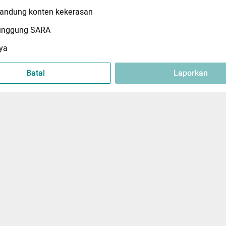
ndung konten kekerasan
inggung SARA
ya
Batal
Laporkan