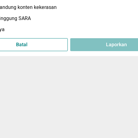
ndung konten kekerasan
inggung SARA
ya
Batal
Laporkan