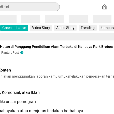
Loading
Loading
Loading
Loading
Loading
Green Initiative
Video Story
Audio Story
Trending
kumpar
 Hutan di Panggung Pendidikan Alam Terbuka di Kalibaya Park Brebes
PanturaPost
Konten
n akan menggunakan laporan kamu untuk melakukan pengecekan terh
 Komersial, atau Iklan
iki unsur pornografi
hayakan atau menjurus tindakan berbahaya