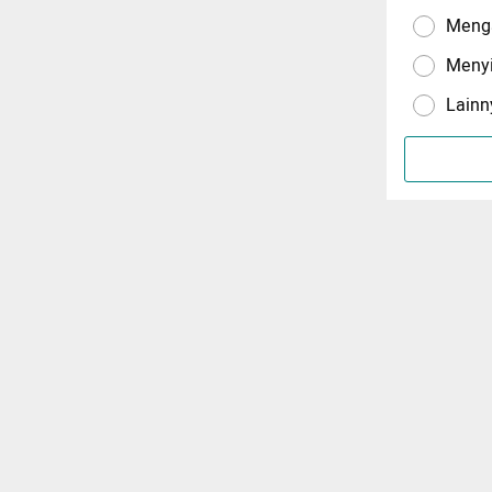
Menga
Meny
Lainn