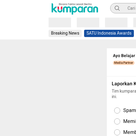
Pencarian
Loading
Loading
Loading
Breaking News
SATU Indonesia Awards
Ayo Belajar
Media Partner
Laporkan 
Tim kumpara
ini.
Spam,
Memil
Memba