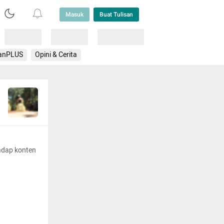
Masuk
Buat Tulisan
Loading
Loading
Lainnya
anPLUS
Opini & Cerita
adap konten