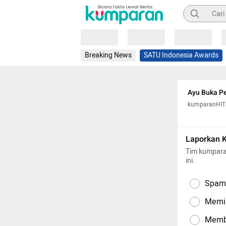
Pencarian
Loading
Loading
Loading
Breaking News
SATU Indonesia Awards
Ayu Buka Pe
kumparanHIT
Laporkan 
Tim kumpara
ini.
Spam,
Memil
Memba