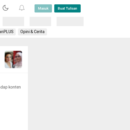
Masuk
Buat Tulisan
Loading
Loading
Lainnya
anPLUS
Opini & Cerita
adap konten