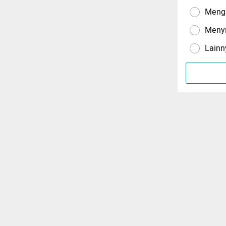
Menga
Meny
Lainn