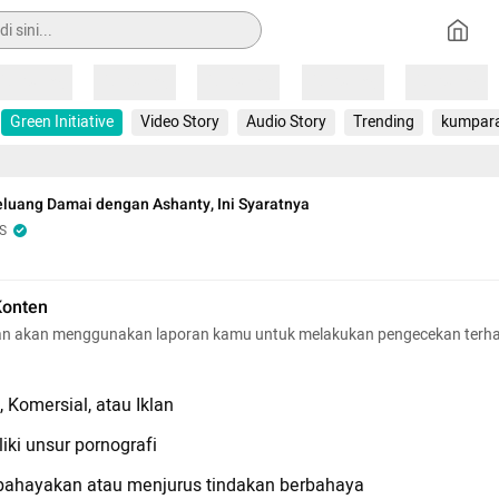
Loading
Loading
Loading
Loading
Loading
Green Initiative
Video Story
Audio Story
Trending
kumpar
luang Damai dengan Ashanty, Ini Syaratnya
S
Konten
n akan menggunakan laporan kamu untuk melakukan pengecekan terh
 Komersial, atau Iklan
iki unsur pornografi
hayakan atau menjurus tindakan berbahaya