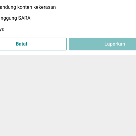
ndung konten kekerasan
inggung SARA
ya
Batal
Laporkan