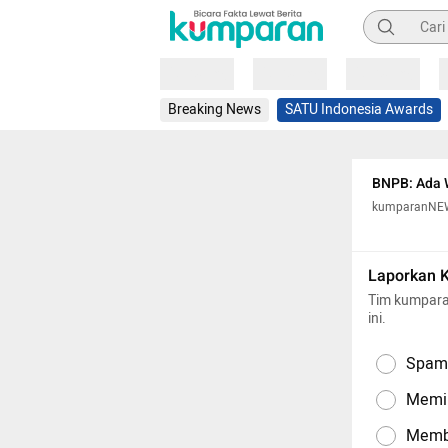
Pencarian
Loading
Loading
Loading
Breaking News
SATU Indonesia Awards
BNPB: Ada W
kumparanNE
Laporkan 
Tim kumpara
ini.
Spam,
Memil
Memba