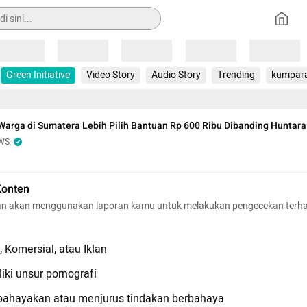
Loading
Loading
Loading
Loading
Loading
Green Initiative
Video Story
Audio Story
Trending
kumpar
arga di Sumatera Lebih Pilih Bantuan Rp 600 Ribu Dibanding Huntara
WS
Konten
n akan menggunakan laporan kamu untuk melakukan pengecekan terh
 Komersial, atau Iklan
iki unsur pornografi
hayakan atau menjurus tindakan berbahaya