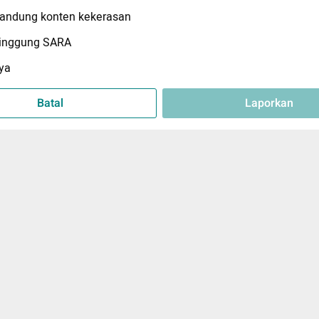
ndung konten kekerasan
inggung SARA
ya
Batal
Laporkan