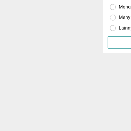
Menga
Meny
Lainn