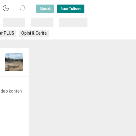
Masuk
Buat Tulisan
Loading
Loading
Lainnya
anPLUS
Opini & Cerita
adap konten