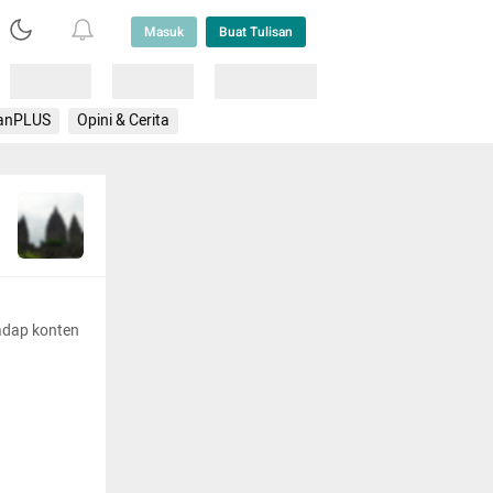
Masuk
Buat Tulisan
Loading
Loading
Lainnya
anPLUS
Opini & Cerita
adap konten