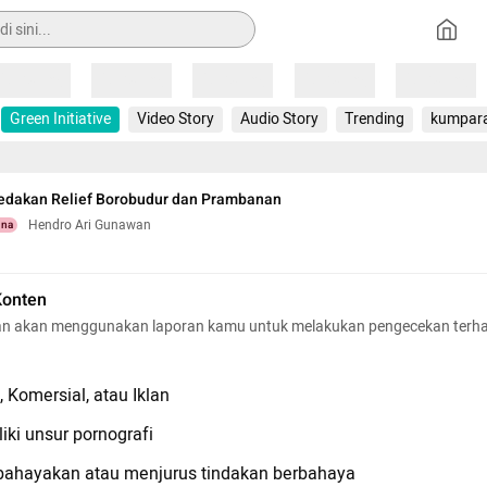
Loading
Loading
Loading
Loading
Loading
Green Initiative
Video Story
Audio Story
Trending
kumpar
dakan Relief Borobudur dan Prambanan
Hendro Ari Gunawan
una
Konten
n akan menggunakan laporan kamu untuk melakukan pengecekan terh
 Komersial, atau Iklan
iki unsur pornografi
hayakan atau menjurus tindakan berbahaya