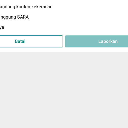
ndung konten kekerasan
inggung SARA
ya
Batal
Laporkan