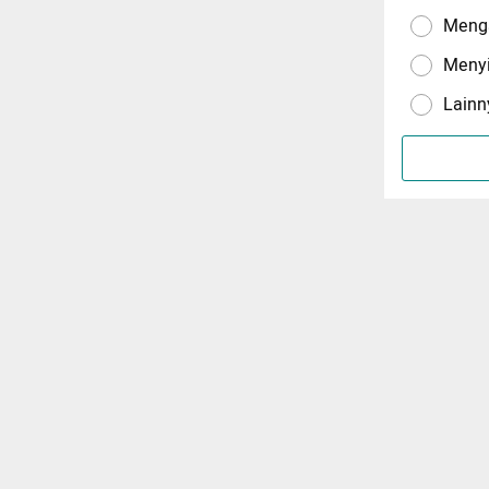
Menga
Meny
Lainn