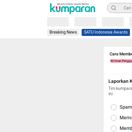
Pencarian
Loading
Loading
Loading
Breaking News
SATU Indonesia Awards
Cara Membe
Kiriman Pengg
Laporkan 
Tim kumpara
ini.
Spam,
Memil
Memba