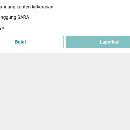
ndung konten kekerasan
inggung SARA
ya
Batal
Laporkan