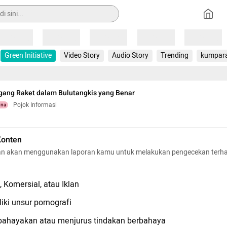
Loading
Loading
Loading
Loading
Loading
Green Initiative
Video Story
Audio Story
Trending
kumpar
ang Raket dalam Bulutangkis yang Benar
Pojok Informasi
una
Konten
n akan menggunakan laporan kamu untuk melakukan pengecekan terh
 Komersial, atau Iklan
iki unsur pornografi
hayakan atau menjurus tindakan berbahaya