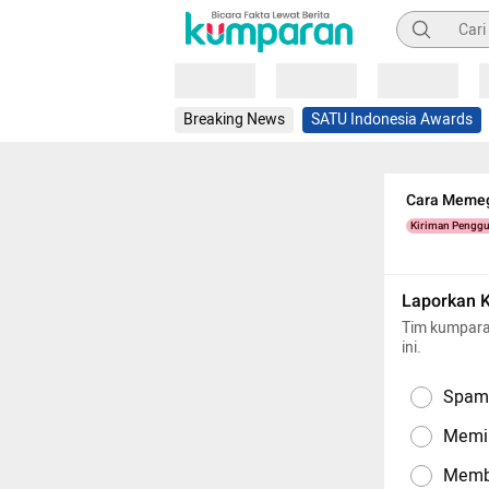
Pencarian
Loading
Loading
Loading
Breaking News
SATU Indonesia Awards
Cara Memeg
Kiriman Pengg
Laporkan 
Tim kumpara
ini.
Spam,
Memil
Memba