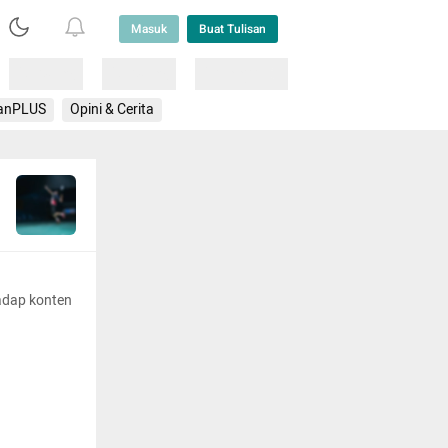
Masuk
Buat Tulisan
Loading
Loading
Lainnya
anPLUS
Opini & Cerita
adap konten