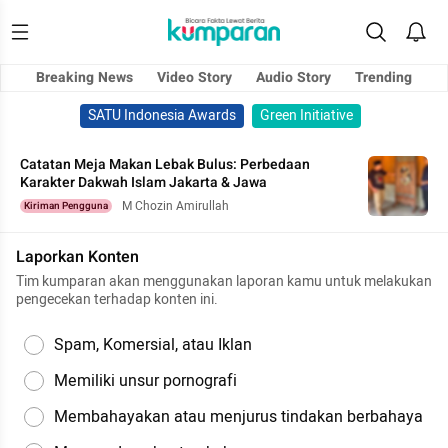
Breaking News
Video Story
Audio Story
Trending
SATU Indonesia Awards
Green Initiative
Catatan Meja Makan Lebak Bulus: Perbedaan
Karakter Dakwah Islam Jakarta & Jawa
M Chozin Amirullah
Kiriman Pengguna
Laporkan Konten
Tim kumparan akan menggunakan laporan kamu untuk melakukan
pengecekan terhadap konten ini.
Spam, Komersial, atau Iklan
Memiliki unsur pornografi
Membahayakan atau menjurus tindakan berbahaya