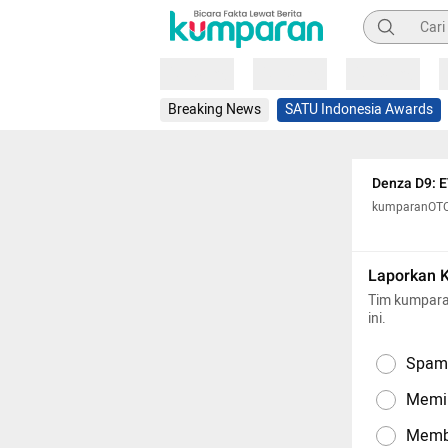
Pencarian
Loading
Loading
Loading
Breaking News
SATU Indonesia Awards
Denza D9: 
kumparanOT
Laporkan 
Tim kumpara
ini.
Spam,
Memil
Memba