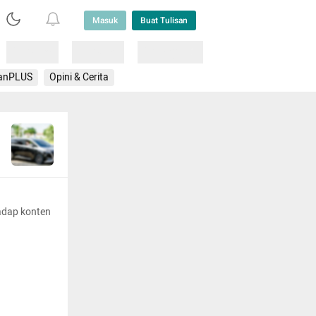
Masuk
Buat Tulisan
Loading
Loading
Lainnya
anPLUS
Opini & Cerita
adap konten