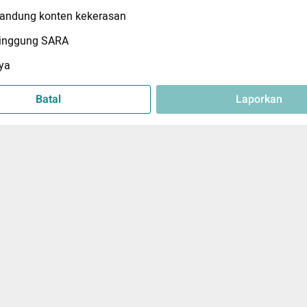
ndung konten kekerasan
inggung SARA
ya
Batal
Laporkan