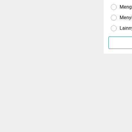
Menga
Meny
Lainn