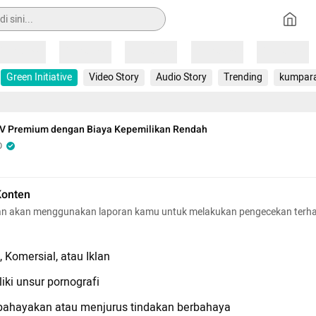
Loading
Loading
Loading
Loading
Loading
Green Initiative
Video Story
Audio Story
Trending
kumpar
EV Premium dengan Biaya Kepemilikan Rendah
O
Konten
n akan menggunakan laporan kamu untuk melakukan pengecekan terh
 Komersial, atau Iklan
iki unsur pornografi
hayakan atau menjurus tindakan berbahaya