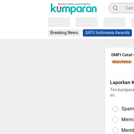
Pencarian
Loading
Loading
Loading
Breaking News
SATU Indonesia Awards
DMFI Catat 
Media Partner
Laporkan 
Tim kumpara
ini.
Spam,
Memil
Memba