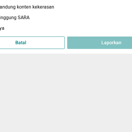
ndung konten kekerasan
inggung SARA
ya
Batal
Laporkan