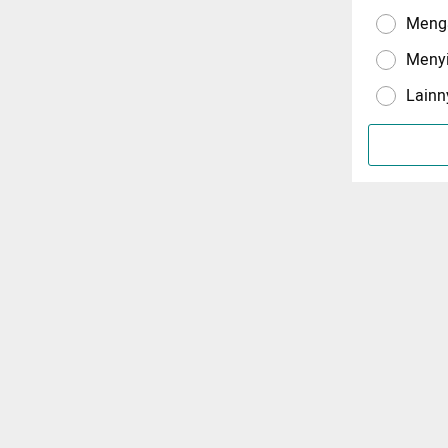
Menga
Meny
Lainn