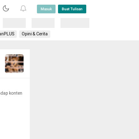
Masuk
Buat Tulisan
Loading
Loading
Lainnya
anPLUS
Opini & Cerita
adap konten