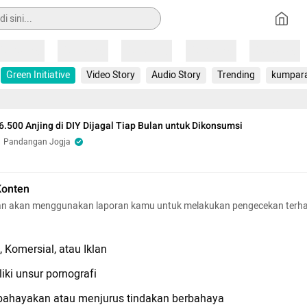
Loading
Loading
Loading
Loading
Loading
Green Initiative
Video Story
Audio Story
Trending
kumpar
6.500 Anjing di DIY Dijagal Tiap Bulan untuk Dikonsumsi
Pandangan Jogja
Konten
n akan menggunakan laporan kamu untuk melakukan pengecekan terh
 Komersial, atau Iklan
iki unsur pornografi
hayakan atau menjurus tindakan berbahaya