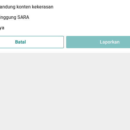
ndung konten kekerasan
inggung SARA
ya
Batal
Laporkan