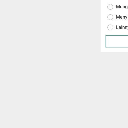
Menga
Meny
Lainn