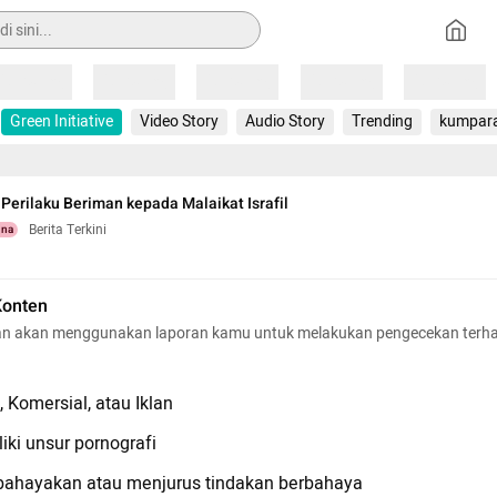
Loading
Loading
Loading
Loading
Loading
Green Initiative
Video Story
Audio Story
Trending
kumpar
Perilaku Beriman kepada Malaikat Israfil
Berita Terkini
una
Konten
n akan menggunakan laporan kamu untuk melakukan pengecekan terh
 Komersial, atau Iklan
iki unsur pornografi
hayakan atau menjurus tindakan berbahaya