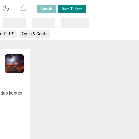
Masuk
Buat Tulisan
Loading
Loading
Lainnya
anPLUS
Opini & Cerita
adap konten