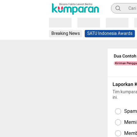
Pencarian
Loading
Loading
Loading
Breaking News
SATU Indonesia Awards
Dua Contoh 
Kiriman Pengg
Laporkan 
Tim kumpara
ini.
Spam,
Memil
Memba