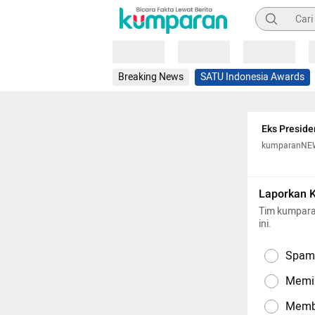
Pencarian
Loading
Loading
Loading
Breaking News
SATU Indonesia Awards
Eks Preside
kumparanNE
Laporkan 
Tim kumpara
ini.
Spam,
Memil
Memba