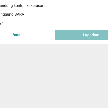
ndung konten kekerasan
inggung SARA
ya
Batal
Laporkan