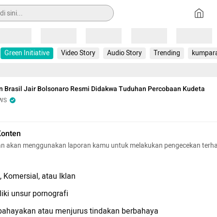
Loading
Loading
Loading
Loading
Loading
Green Initiative
Video Story
Audio Story
Trending
kumpar
n Brasil Jair Bolsonaro Resmi Didakwa Tuduhan Percobaan Kudeta
WS
Konten
n akan menggunakan laporan kamu untuk melakukan pengecekan terh
 Komersial, atau Iklan
iki unsur pornografi
hayakan atau menjurus tindakan berbahaya