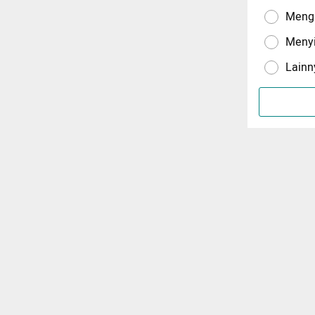
Menga
Meny
Lainn