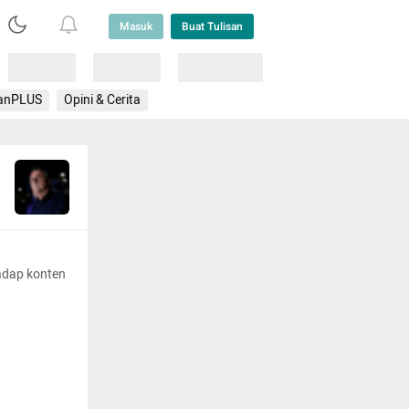
Masuk
Buat Tulisan
Loading
Loading
Lainnya
anPLUS
Opini & Cerita
adap konten