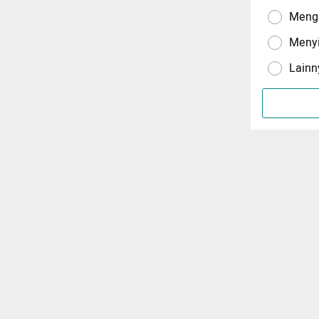
Menga
Meny
Lainn