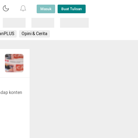
Masuk
Buat Tulisan
Loading
Loading
Lainnya
anPLUS
Opini & Cerita
adap konten