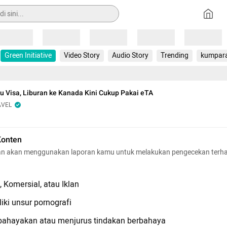
Loading
Loading
Loading
Loading
Loading
Green Initiative
Video Story
Audio Story
Trending
kumpar
u Visa, Liburan ke Kanada Kini Cukup Pakai eTA
AVEL
Konten
n akan menggunakan laporan kamu untuk melakukan pengecekan terh
 Komersial, atau Iklan
iki unsur pornografi
hayakan atau menjurus tindakan berbahaya