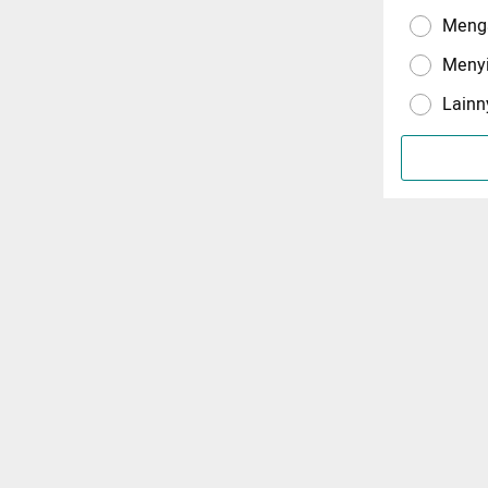
Menga
Meny
Lainn