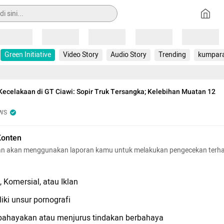
Loading
Loading
Loading
Loading
Loading
Green Initiative
Video Story
Audio Story
Trending
kumpar
Kecelakaan di GT Ciawi: Sopir Truk Tersangka; Kelebihan Muatan 12
WS
Konten
n akan menggunakan laporan kamu untuk melakukan pengecekan terh
 Komersial, atau Iklan
iki unsur pornografi
hayakan atau menjurus tindakan berbahaya