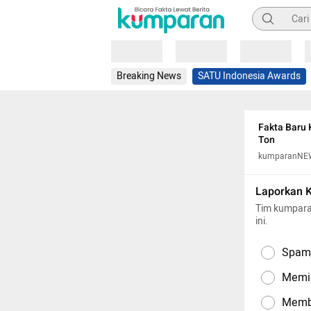
Pencarian
Loading
Loading
Loading
Breaking News
SATU Indonesia Awards
Fakta Baru 
Ton
kumparanNE
Laporkan 
Tim kumpara
ini.
Spam,
Memil
Memba