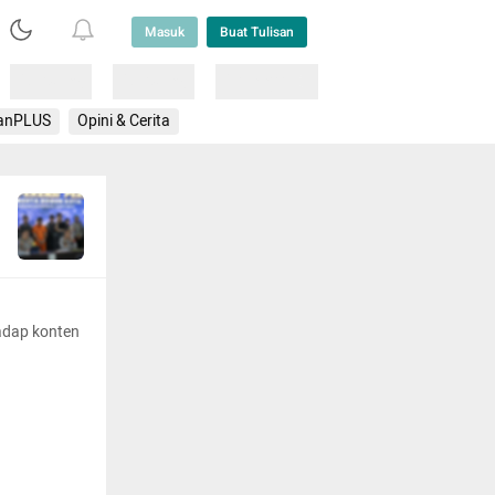
Masuk
Buat Tulisan
Loading
Loading
Lainnya
anPLUS
Opini & Cerita
adap konten