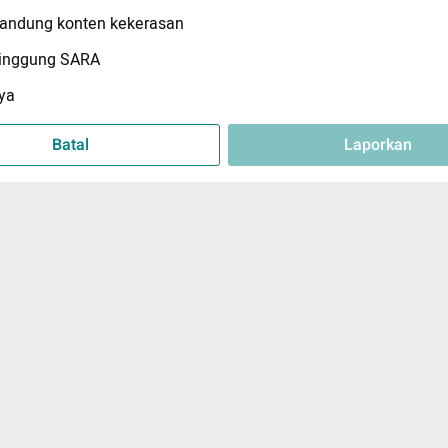
ndung konten kekerasan
inggung SARA
ya
Batal
Laporkan