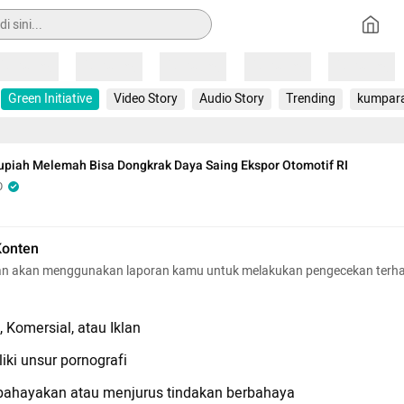
Loading
Loading
Loading
Loading
Loading
Green Initiative
Video Story
Audio Story
Trending
kumpar
upiah Melemah Bisa Dongkrak Daya Saing Ekspor Otomotif RI
O
Konten
n akan menggunakan laporan kamu untuk melakukan pengecekan terh
 Komersial, atau Iklan
iki unsur pornografi
hayakan atau menjurus tindakan berbahaya