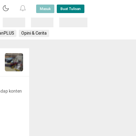
Masuk
Buat Tulisan
Loading
Loading
Lainnya
anPLUS
Opini & Cerita
adap konten