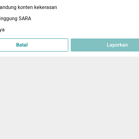
ndung konten kekerasan
inggung SARA
ya
Batal
Laporkan