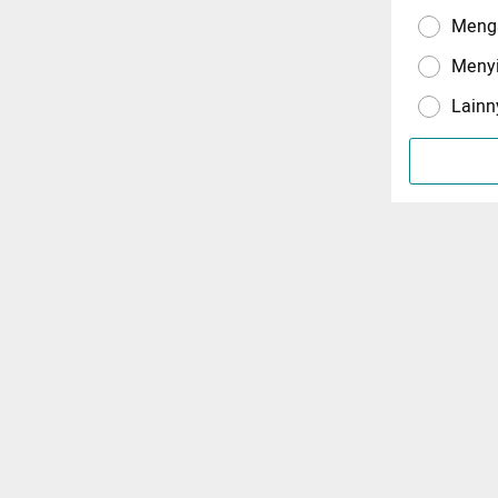
Menga
Meny
Lainn