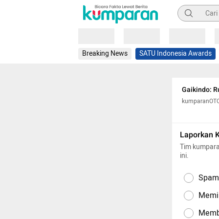
Pencarian
Loading
Loading
Loading
Breaking News
SATU Indonesia Awards
Gaikindo: R
kumparanOT
Laporkan 
Tim kumpara
ini.
Spam,
Memil
Memba