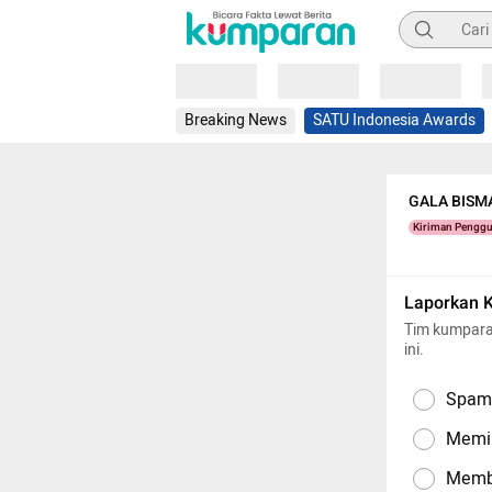
Pencarian
Loading
Loading
Loading
Breaking News
SATU Indonesia Awards
GALA BISMA
Kiriman Pengg
Laporkan 
Tim kumpara
ini.
Spam,
Memil
Memba