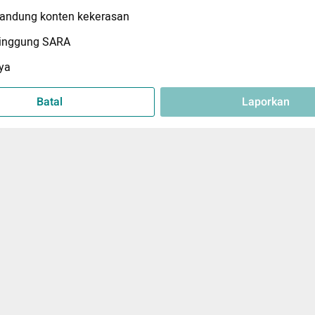
ndung konten kekerasan
inggung SARA
ya
Batal
Laporkan