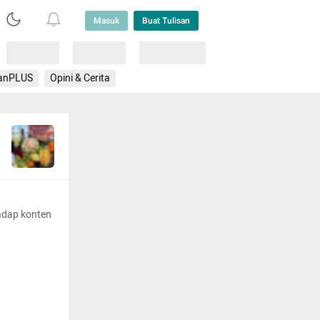
Masuk
Buat Tulisan
Loading
Loading
Lainnya
anPLUS
Opini & Cerita
adap konten