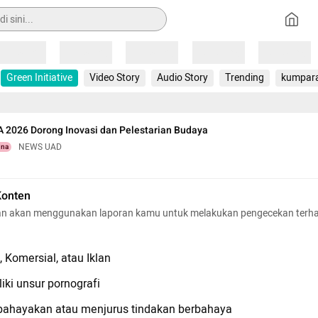
Loading
Loading
Loading
Loading
Loading
Green Initiative
Video Story
Audio Story
Trending
kumpar
 2026 Dorong Inovasi dan Pelestarian Budaya
NEWS UAD
una
Konten
n akan menggunakan laporan kamu untuk melakukan pengecekan terh
 Komersial, atau Iklan
iki unsur pornografi
hayakan atau menjurus tindakan berbahaya