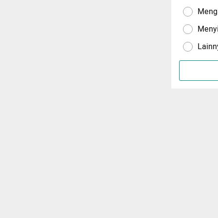
Menga
Meny
Lainn