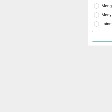
Menga
Meny
Lainn