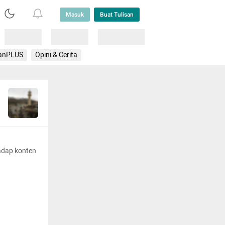
Masuk
Buat Tulisan
Loading
Loading
Lainnya
anPLUS
Opini & Cerita
adap konten