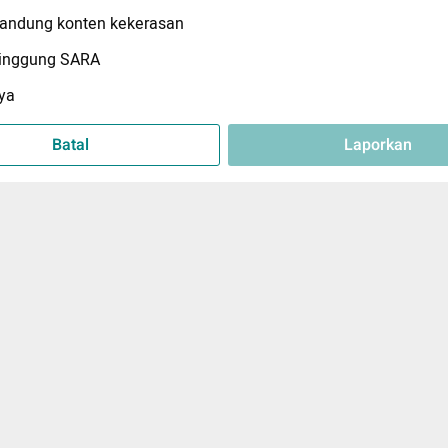
ndung konten kekerasan
inggung SARA
ya
Batal
Laporkan