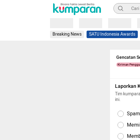
Pencarian
Loading
Loading
Loading
Breaking News
SATU Indonesia Awards
Gencatan Se
Kiriman Pengg
Laporkan 
Tim kumpara
ini.
Spam,
Memil
Memba