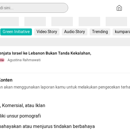
Loading
Loading
Loading
Loading
Loading
Green Initiative
Video Story
Audio Story
Trending
kumpar
njata Israel ke Lebanon Bukan Tanda Kekalahan,
Agustina Rahmawati
una
Konten
n akan menggunakan laporan kamu untuk melakukan pengecekan terh
 Komersial, atau Iklan
iki unsur pornografi
hayakan atau menjurus tindakan berbahaya