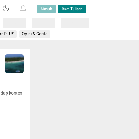
Masuk
Buat Tulisan
Loading
Loading
Lainnya
anPLUS
Opini & Cerita
adap konten