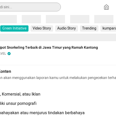
Loading
Loading
Loading
Loading
Loading
Green Initiative
Video Story
Audio Story
Trending
kumpar
 Spot Snorkeling Terbaik di Jawa Timur yang Ramah Kantong
AVEL
Konten
n akan menggunakan laporan kamu untuk melakukan pengecekan terh
 Komersial, atau Iklan
iki unsur pornografi
hayakan atau menjurus tindakan berbahaya