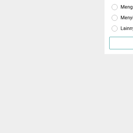
Menga
Meny
Lainn