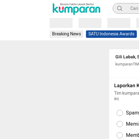
Pencarian
Loading
Loading
Loading
Breaking News
SATU Indonesia Awards
Gili Labak,
kumparanTR
Laporkan 
Tim kumpara
ini.
Spam,
Memil
Memba