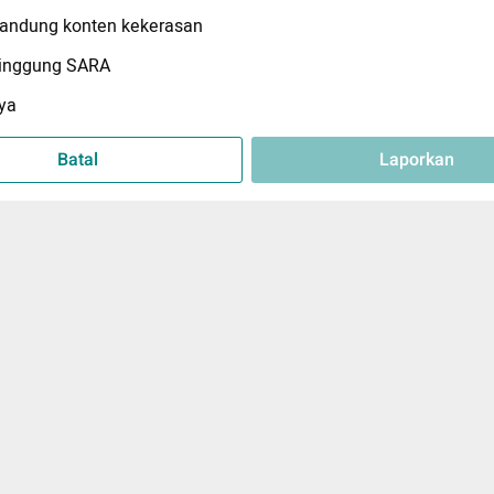
ndung konten kekerasan
inggung SARA
ya
Batal
Laporkan