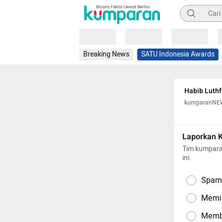
Pencarian
Loading
Loading
Loading
Breaking News
SATU Indonesia Awards
Habib Luthf
kumparanNE
Laporkan 
Tim kumpara
ini.
Spam,
Memil
Memba