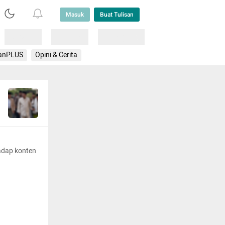
Masuk
Buat Tulisan
Loading
Loading
Lainnya
anPLUS
Opini & Cerita
adap konten