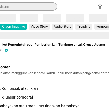
Loading
Loading
Loading
Loading
Loading
Green Initiative
Video Story
Audio Story
Trending
kumpar
i Ikut Pemerintah soal Pemberian Izin Tambang untuk Ormas Agama
WS
Konten
n akan menggunakan laporan kamu untuk melakukan pengecekan terh
 Komersial, atau Iklan
iki unsur pornografi
hayakan atau menjurus tindakan berbahaya