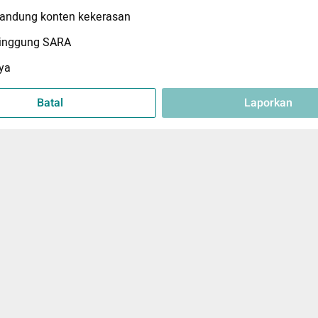
ndung konten kekerasan
inggung SARA
ya
Batal
Laporkan