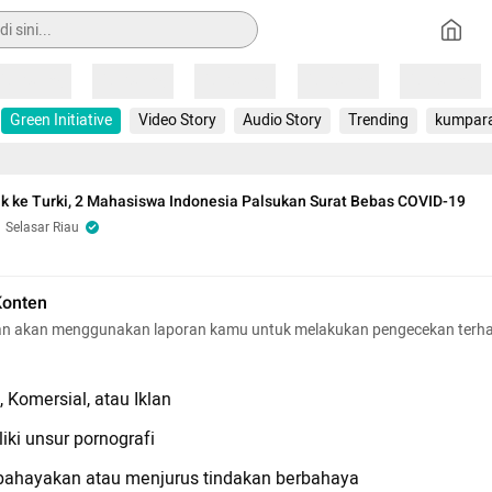
Loading
Loading
Loading
Loading
Loading
Green Initiative
Video Story
Audio Story
Trending
kumpar
k ke Turki, 2 Mahasiswa Indonesia Palsukan Surat Bebas COVID-19
Selasar Riau
Konten
n akan menggunakan laporan kamu untuk melakukan pengecekan terh
 Komersial, atau Iklan
iki unsur pornografi
hayakan atau menjurus tindakan berbahaya