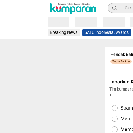
Pencarian
Loading
Loading
Loading
Breaking News
SATU Indonesia Awards
Hendak Bali
Media Partner
Laporkan 
Tim kumpara
ini.
Spam,
Memil
Memba