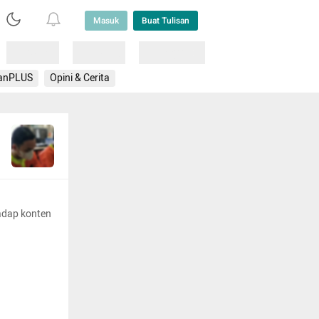
Masuk
Buat Tulisan
Loading
Loading
Lainnya
anPLUS
Opini & Cerita
adap konten