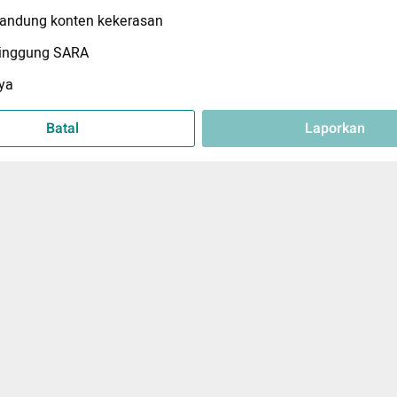
ndung konten kekerasan
inggung SARA
ya
Batal
Laporkan