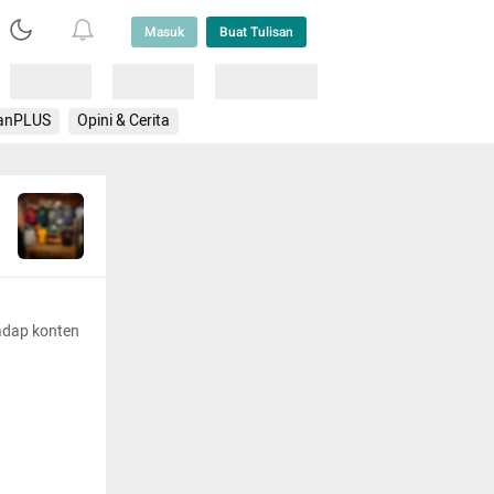
Masuk
Buat Tulisan
Loading
Loading
Lainnya
anPLUS
Opini & Cerita
adap konten