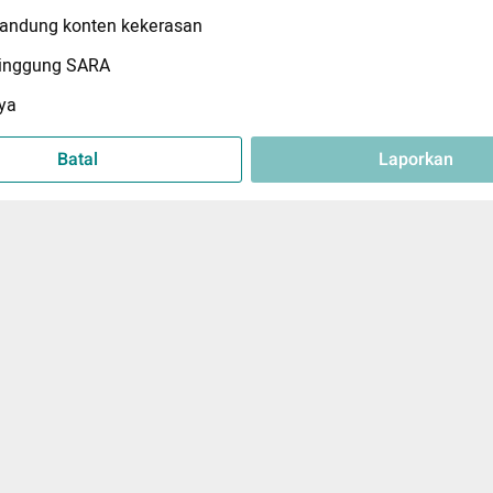
ndung konten kekerasan
inggung SARA
ya
Batal
Laporkan