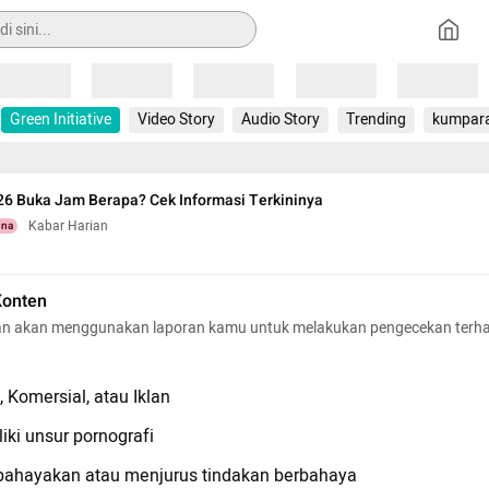
Loading
Loading
Loading
Loading
Loading
Green Initiative
Video Story
Audio Story
Trending
kumpar
26 Buka Jam Berapa? Cek Informasi Terkininya
Kabar Harian
una
Konten
n akan menggunakan laporan kamu untuk melakukan pengecekan terh
 Komersial, atau Iklan
iki unsur pornografi
hayakan atau menjurus tindakan berbahaya