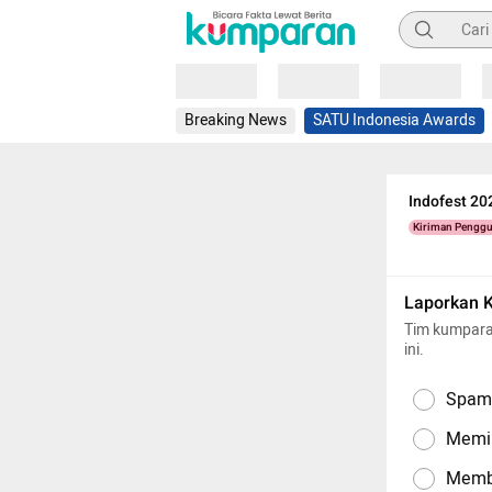
Pencarian
Loading
Loading
Loading
Breaking News
SATU Indonesia Awards
Indofest 20
Kiriman Pengg
Laporkan 
Tim kumpara
ini.
Spam,
Memil
Memba