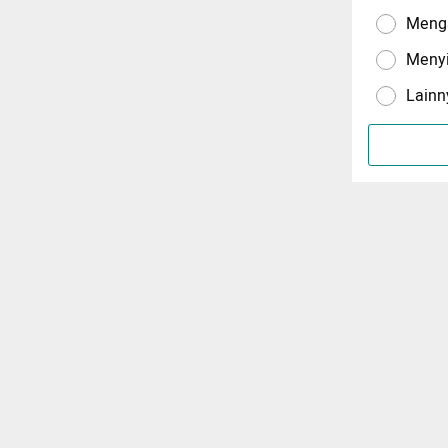
Menga
Meny
Lainn