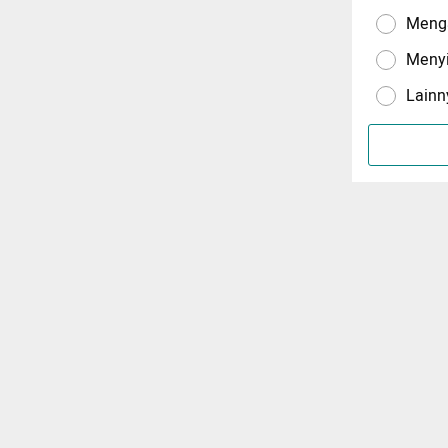
Menga
Meny
Lainn