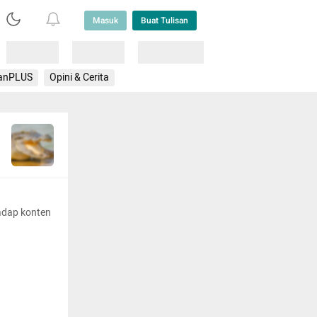
Masuk
Buat Tulisan
Loading
Loading
Lainnya
anPLUS
Opini & Cerita
adap konten