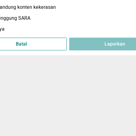
ndung konten kekerasan
inggung SARA
ya
Batal
Laporkan