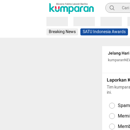
Pencarian
Loading
Loading
Loading
Breaking News
SATU Indonesia Awards
Jelang Har
kumparanNE
Laporkan 
Tim kumpara
ini.
Spam,
Memil
Memba