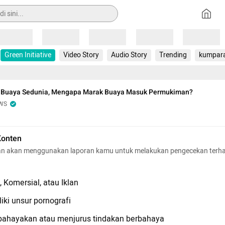
Loading
Loading
Loading
Loading
Loading
Green Initiative
Video Story
Audio Story
Trending
kumpar
i Buaya Sedunia, Mengapa Marak Buaya Masuk Permukiman?
WS
Konten
n akan menggunakan laporan kamu untuk melakukan pengecekan terh
 Komersial, atau Iklan
iki unsur pornografi
hayakan atau menjurus tindakan berbahaya