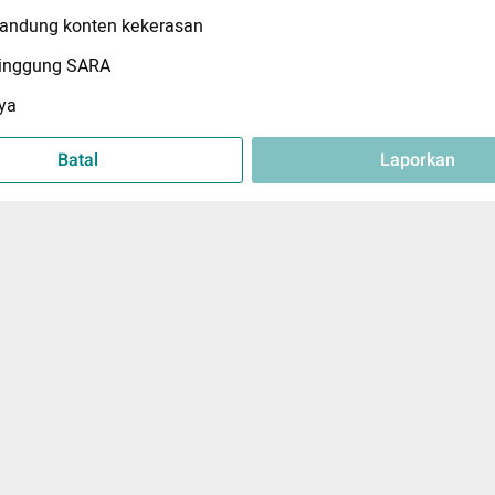
ndung konten kekerasan
inggung SARA
ya
Batal
Laporkan