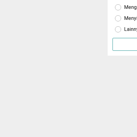
Menga
Meny
Lainn