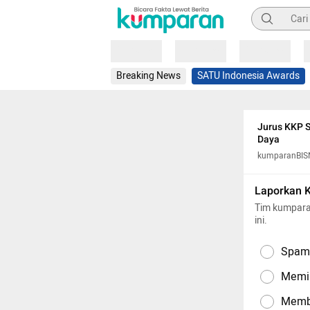
Pencarian
Loading
Loading
Loading
Breaking News
SATU Indonesia Awards
Jurus KKP S
Daya
kumparanBIS
Laporkan 
Tim kumpara
ini.
Spam,
Memil
Memba