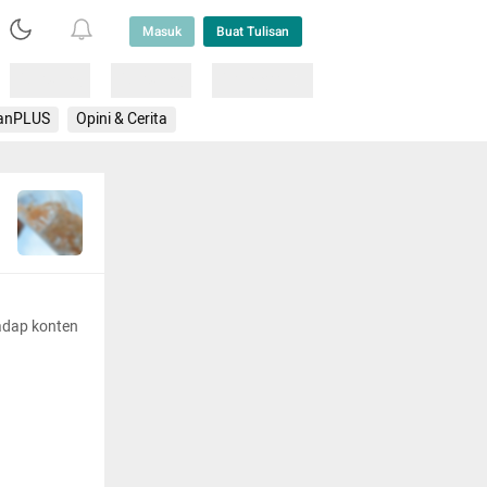
Masuk
Buat Tulisan
Loading
Loading
Lainnya
anPLUS
Opini & Cerita
adap konten