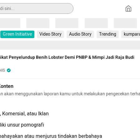
Loading
Loading
Loading
Loading
Loading
Green Initiative
Video Story
Audio Story
Trending
kumpar
ikat Penyelundup Benih Lobster Demi PNBP & Mimpi Jadi Raja Budi
NIS
Konten
n akan menggunakan laporan kamu untuk melakukan pengecekan terh
 Komersial, atau Iklan
iki unsur pornografi
hayakan atau menjurus tindakan berbahaya