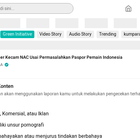
Loading
Loading
Loading
Loading
Loading
Green Initiative
Video Story
Audio Story
Trending
kumpar
ner Kecam NAC Usai Permasalahkan Paspor Pemain Indonesia
LA
Konten
n akan menggunakan laporan kamu untuk melakukan pengecekan terh
 Komersial, atau Iklan
iki unsur pornografi
hayakan atau menjurus tindakan berbahaya