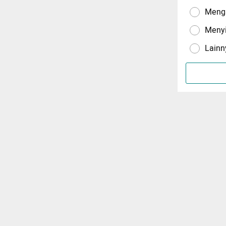
Menga
Meny
Lainn