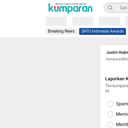
Pencarian
Loading
Loading
Loading
Breaking News
SATU Indonesia Awards
Justin Hub
kumparanBO
Laporkan 
Tim kumpara
ini.
Spam,
Memil
Memba