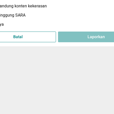
ndung konten kekerasan
inggung SARA
ya
Batal
Laporkan