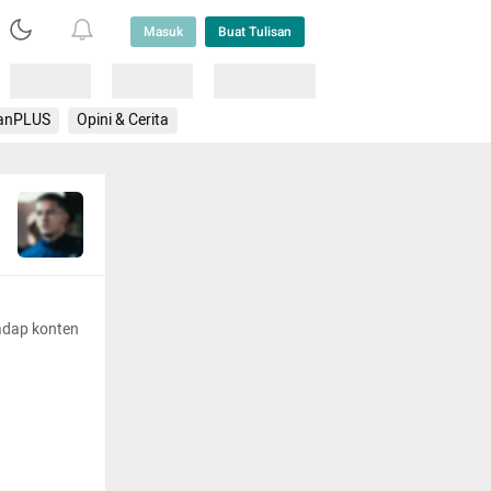
Masuk
Buat Tulisan
Loading
Loading
Lainnya
anPLUS
Opini & Cerita
adap konten