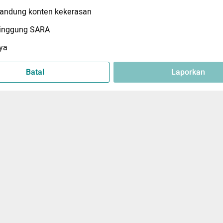
ndung konten kekerasan
inggung SARA
ya
Batal
Laporkan