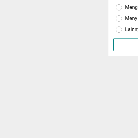
Menga
Meny
Lainn