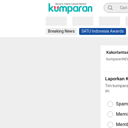
Pencarian
Loading
Loading
Loading
Breaking News
SATU Indonesia Awards
Kakorlantas
kumparanNE
Laporkan 
Tim kumpara
ini.
Spam,
Memil
Memba