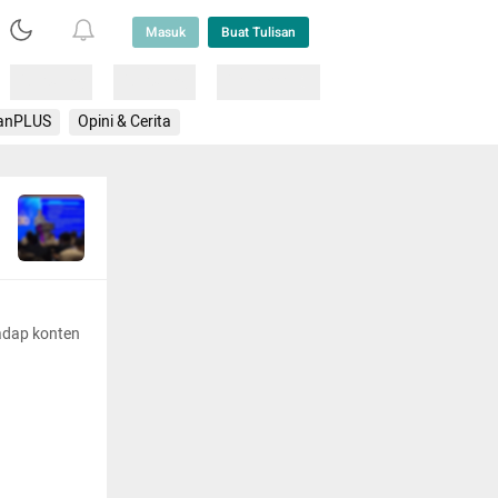
Masuk
Buat Tulisan
Loading
Loading
Lainnya
anPLUS
Opini & Cerita
adap konten