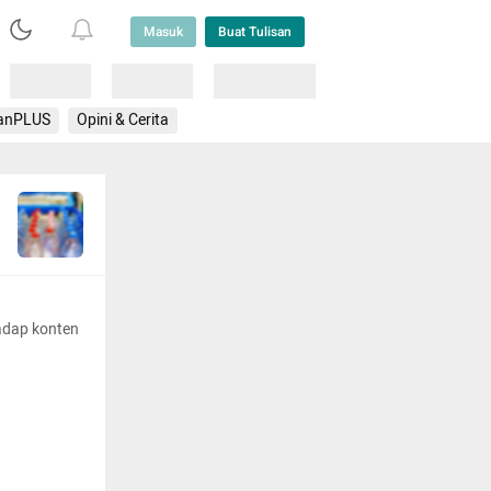
Masuk
Buat Tulisan
Loading
Loading
Lainnya
anPLUS
Opini & Cerita
adap konten