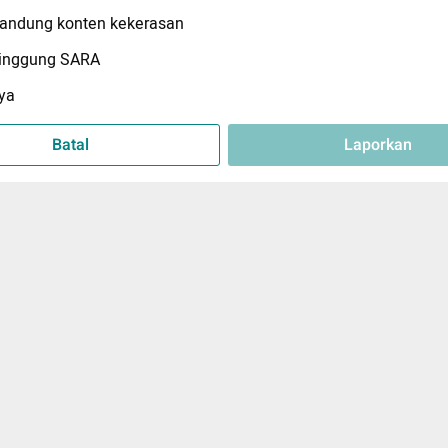
ndung konten kekerasan
inggung SARA
ya
Batal
Laporkan