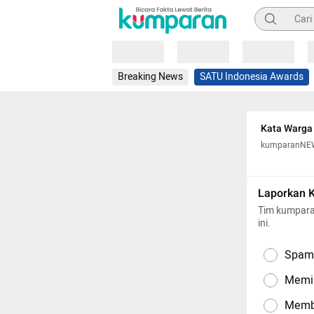
Pencarian
Loading
Loading
Loading
Breaking News
SATU Indonesia Awards
Kata Warga 
kumparanNE
Laporkan 
Tim kumpara
ini.
Spam,
Memil
Memba