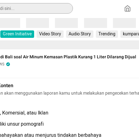
Loading
Loading
Loading
Loading
Loading
Green Initiative
Video Story
Audio Story
Trending
kumpar
di Bali soal Air Minum Kemasan Plastik Kurang 1 Liter Dilarang Dijual
WS
Konten
n akan menggunakan laporan kamu untuk melakukan pengecekan terh
 Komersial, atau Iklan
iki unsur pornografi
hayakan atau menjurus tindakan berbahaya