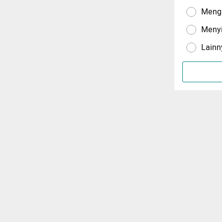
Menga
Meny
Lainn