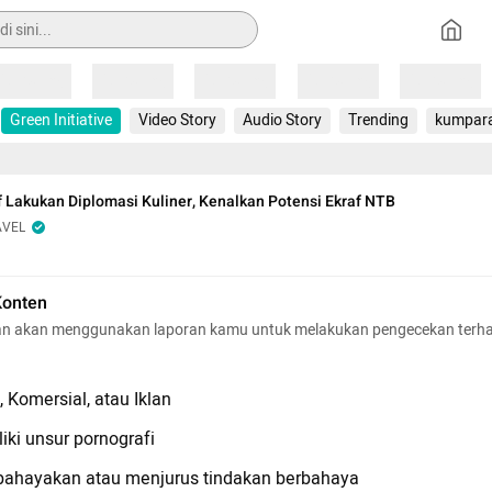
Loading
Loading
Loading
Loading
Loading
Green Initiative
Video Story
Audio Story
Trending
kumpar
Lakukan Diplomasi Kuliner, Kenalkan Potensi Ekraf NTB
AVEL
Konten
n akan menggunakan laporan kamu untuk melakukan pengecekan terh
 Komersial, atau Iklan
iki unsur pornografi
hayakan atau menjurus tindakan berbahaya