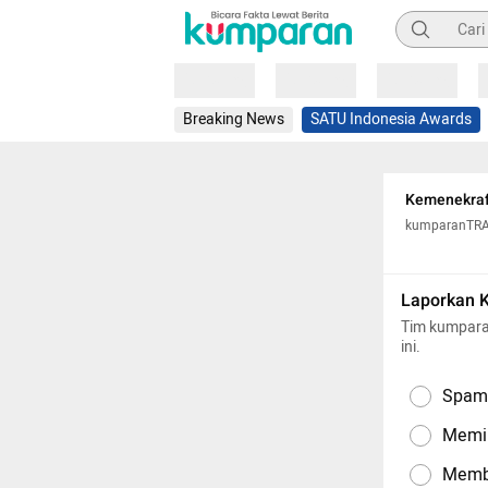
Pencarian
Loading
Loading
Loading
Breaking News
SATU Indonesia Awards
Kemenekraf 
kumparanTR
Laporkan 
Tim kumpara
ini.
Spam,
Memil
Memba