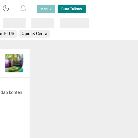
Masuk
Buat Tulisan
Loading
Loading
Lainnya
anPLUS
Opini & Cerita
adap konten