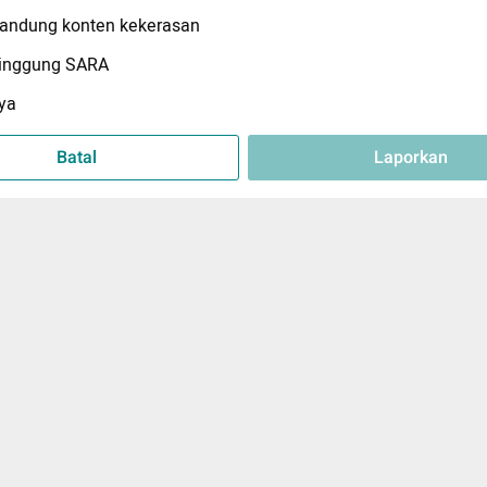
ndung konten kekerasan
inggung SARA
ya
Batal
Laporkan