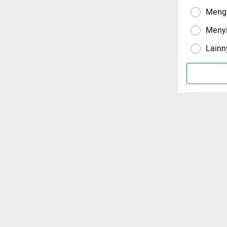
Menga
Meny
Lainn