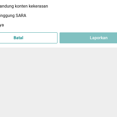
ndung konten kekerasan
inggung SARA
ya
Batal
Laporkan