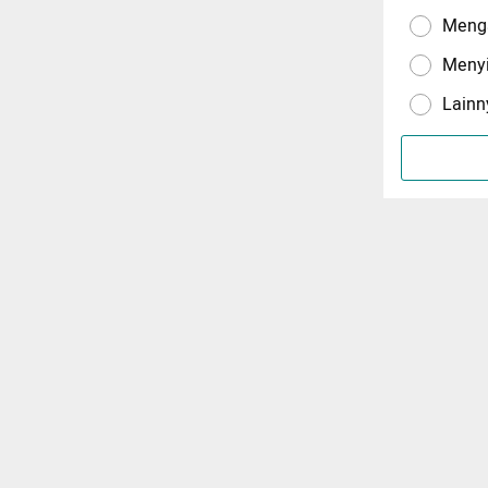
Menga
Meny
Lainn