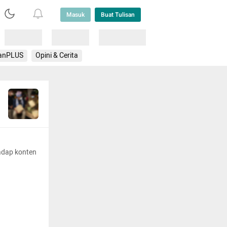
Masuk
Buat Tulisan
Loading
Loading
Lainnya
anPLUS
Opini & Cerita
adap konten