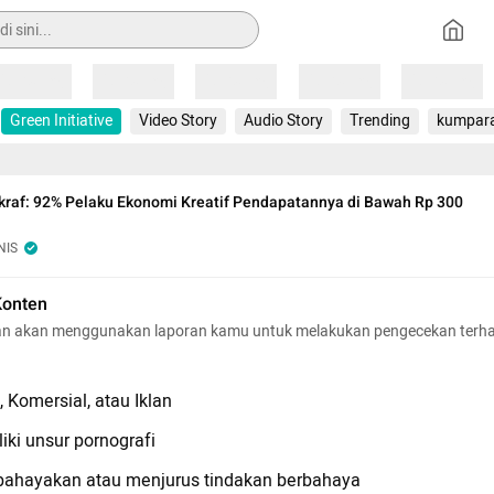
Loading
Loading
Loading
Loading
Loading
Green Initiative
Video Story
Audio Story
Trending
kumpar
raf: 92% Pelaku Ekonomi Kreatif Pendapatannya di Bawah Rp 300
NIS
Konten
n akan menggunakan laporan kamu untuk melakukan pengecekan terh
 Komersial, atau Iklan
iki unsur pornografi
hayakan atau menjurus tindakan berbahaya