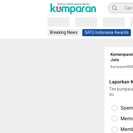
Pencarian
Loading
Loading
Loading
Breaking News
SATU Indonesia Awards
Kemenparek
Juta
kumparanBIS
Laporkan 
Tim kumpara
ini.
Spam,
Memil
Memba