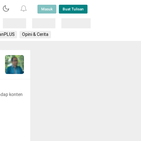
Masuk
Buat Tulisan
Loading
Loading
Lainnya
anPLUS
Opini & Cerita
adap konten