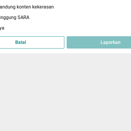
ndung konten kekerasan
inggung SARA
ya
Batal
Laporkan