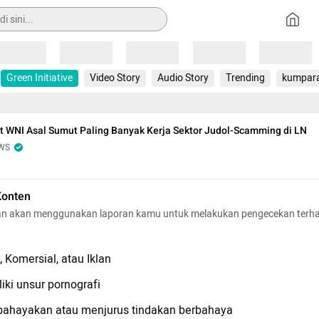
Loading
Loading
Loading
Loading
Loading
Green Initiative
Video Story
Audio Story
Trending
kumpar
 WNI Asal Sumut Paling Banyak Kerja Sektor Judol-Scamming di LN
WS
Konten
n akan menggunakan laporan kamu untuk melakukan pengecekan terh
 Komersial, atau Iklan
iki unsur pornografi
hayakan atau menjurus tindakan berbahaya