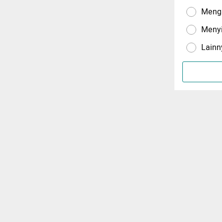
Menga
Meny
Lainn