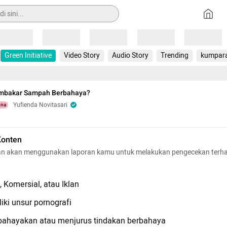
Loading
Loading
Loading
Loading
Loading
Green Initiative
Video Story
Audio Story
Trending
kumpar
mbakar Sampah Berbahaya?
Yufienda Novitasari
una
Konten
n akan menggunakan laporan kamu untuk melakukan pengecekan terh
 Komersial, atau Iklan
iki unsur pornografi
hayakan atau menjurus tindakan berbahaya