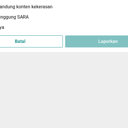
ndung konten kekerasan
inggung SARA
ya
Batal
Laporkan