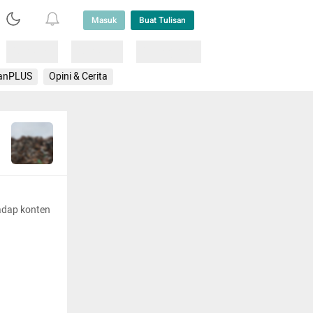
Masuk
Buat Tulisan
Loading
Loading
Lainnya
anPLUS
Opini & Cerita
adap konten