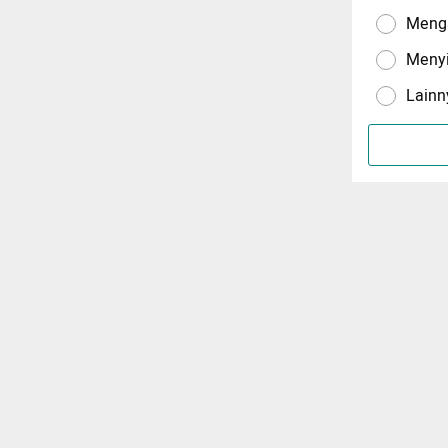
Menga
Meny
Lainn