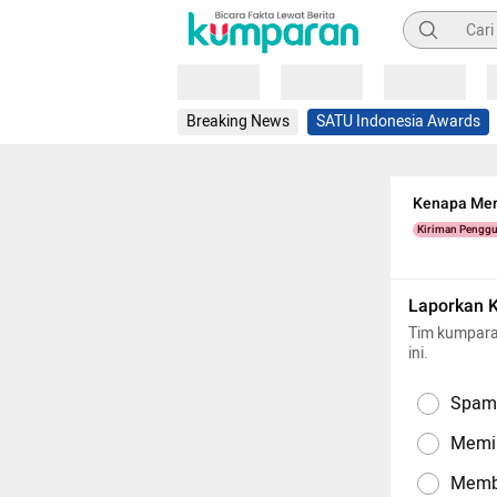
Pencarian
Loading
Loading
Loading
Breaking News
SATU Indonesia Awards
Kenapa Me
Kiriman Pengg
Laporkan 
Tim kumpara
ini.
Spam,
Memil
Memba