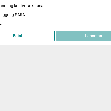
ndung konten kekerasan
inggung SARA
ya
Batal
Laporkan