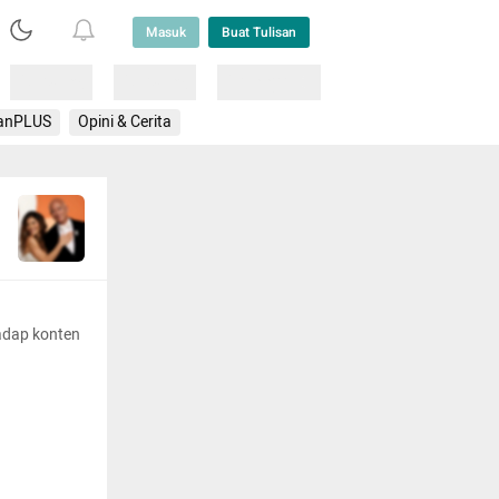
Masuk
Buat Tulisan
Loading
Loading
Lainnya
anPLUS
Opini & Cerita
adap konten