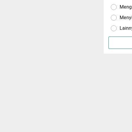
Menga
Meny
Lainn