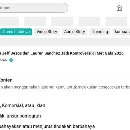
Loading
Loading
Loading
Loading
Loading
Green Initiative
Video Story
Audio Story
Trending
kumpar
n Jeff Bezos dan Lauren Sánchez Jadi Kontroversi di Met Gala 2026
OMAN
Konten
n akan menggunakan laporan kamu untuk melakukan pengecekan terh
 Komersial, atau Iklan
iki unsur pornografi
hayakan atau menjurus tindakan berbahaya