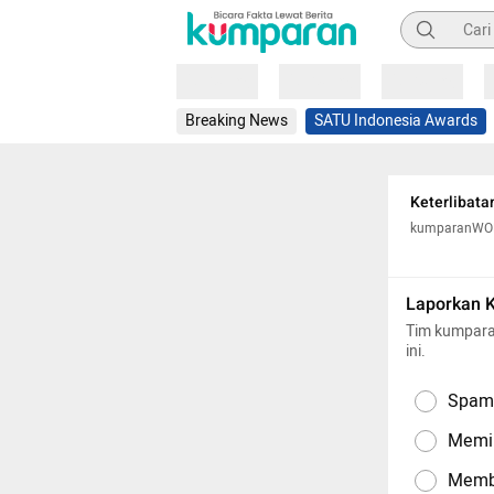
Pencarian
Loading
Loading
Loading
Breaking News
SATU Indonesia Awards
Keterlibata
kumparanW
Laporkan 
Tim kumpara
ini.
Spam,
Memil
Memba