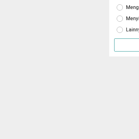
Menga
Meny
Lainn