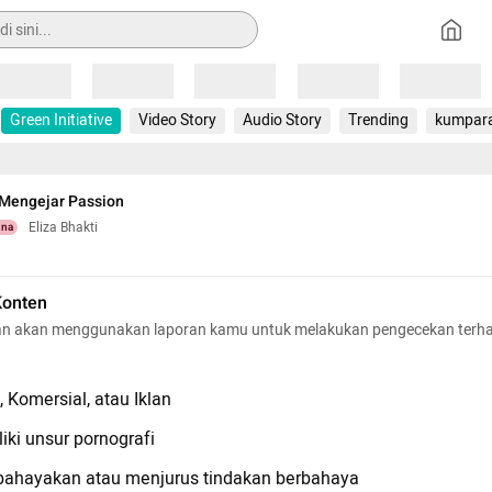
Loading
Loading
Loading
Loading
Loading
Green Initiative
Video Story
Audio Story
Trending
kumpar
 Mengejar Passion
Eliza Bhakti
una
Konten
n akan menggunakan laporan kamu untuk melakukan pengecekan terh
 Komersial, atau Iklan
iki unsur pornografi
hayakan atau menjurus tindakan berbahaya