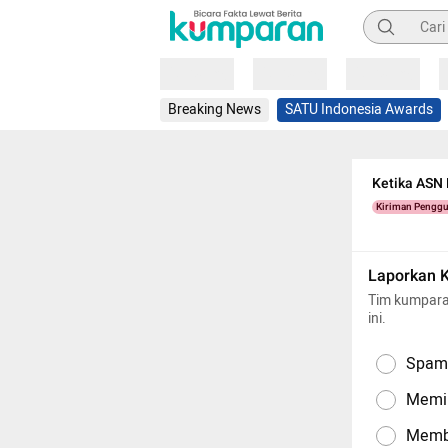
Pencarian
Loading
Loading
Loading
Breaking News
SATU Indonesia Awards
Ketika ASN
Kiriman Pengg
Laporkan 
Tim kumpara
ini.
Spam,
Memil
Memba