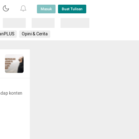
Masuk
Buat Tulisan
Loading
Loading
Lainnya
anPLUS
Opini & Cerita
adap konten