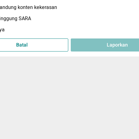
ndung konten kekerasan
inggung SARA
ya
Batal
Laporkan