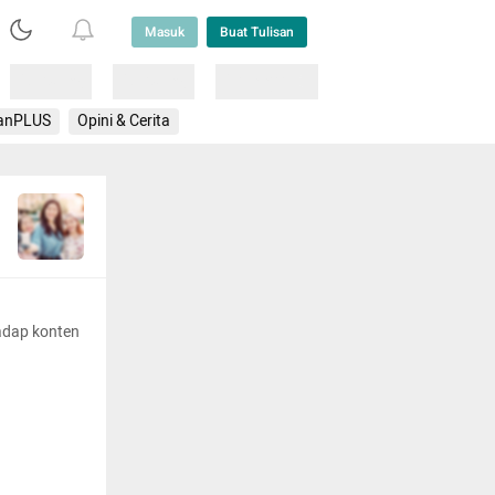
Masuk
Buat Tulisan
Loading
Loading
Lainnya
anPLUS
Opini & Cerita
adap konten