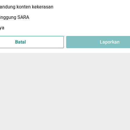
ndung konten kekerasan
inggung SARA
ya
Batal
Laporkan