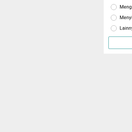
Menga
Meny
Lainn