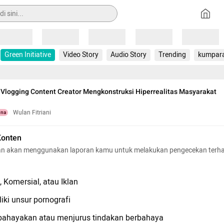
Loading
Loading
Loading
Loading
Loading
Green Initiative
Video Story
Audio Story
Trending
kumpar
 Vlogging Content Creator Mengkonstruksi Hiperrealitas Masyarakat
Wulan Fitriani
una
Konten
n akan menggunakan laporan kamu untuk melakukan pengecekan terh
 Komersial, atau Iklan
iki unsur pornografi
hayakan atau menjurus tindakan berbahaya