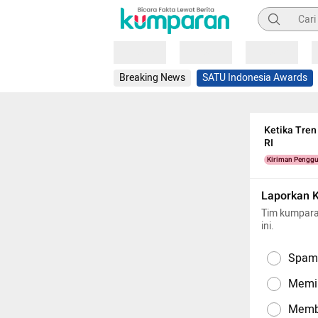
Pencarian
Loading
Loading
Loading
Breaking News
SATU Indonesia Awards
Ketika Tren
RI
Kiriman Pengg
Laporkan 
Tim kumpara
ini.
Spam,
Memil
Memba