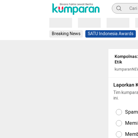
Pencarian
Loading
Loading
Loading
Breaking News
SATU Indonesia Awards
Kompolnas:
Etik
kumparanNE
Laporkan 
Tim kumpara
ini.
Spam,
Memil
Memba