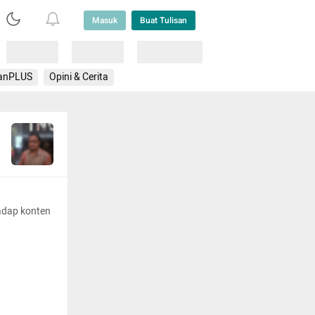
Masuk
Buat Tulisan
Loading
Loading
Lainnya
anPLUS
Opini & Cerita
adap konten