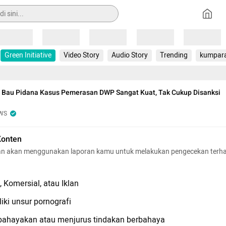
Loading
Loading
Loading
Loading
Loading
Green Initiative
Video Story
Audio Story
Trending
kumpar
 Bau Pidana Kasus Pemerasan DWP Sangat Kuat, Tak Cukup Disanksi
WS
Konten
n akan menggunakan laporan kamu untuk melakukan pengecekan terh
 Komersial, atau Iklan
iki unsur pornografi
hayakan atau menjurus tindakan berbahaya