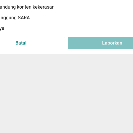
ndung konten kekerasan
inggung SARA
ya
Batal
Laporkan