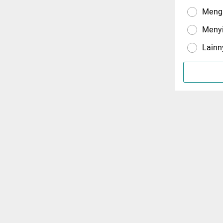
Menga
Meny
Lainn