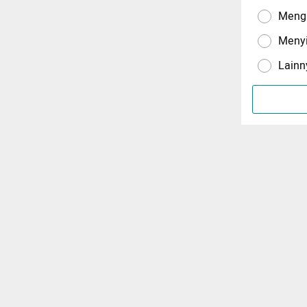
Menga
Meny
Lainn