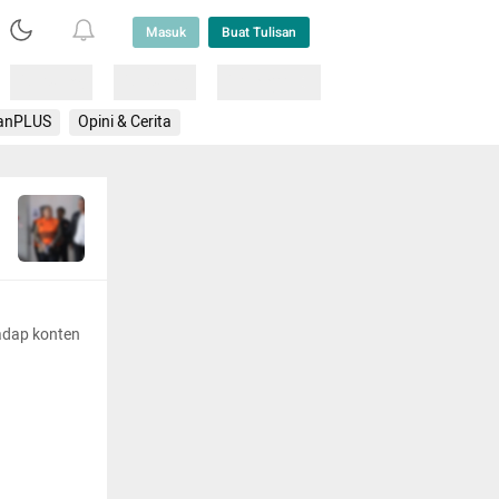
Masuk
Buat Tulisan
Loading
Loading
Lainnya
anPLUS
Opini & Cerita
adap konten