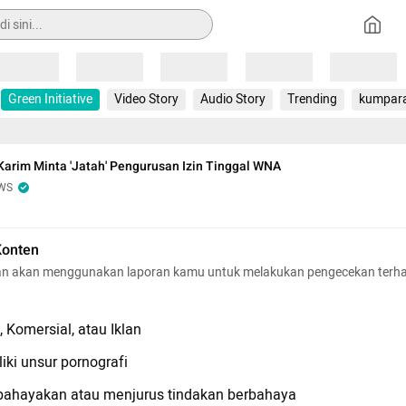
Loading
Loading
Loading
Loading
Loading
Green Initiative
Video Story
Audio Story
Trending
kumpar
Karim Minta 'Jatah' Pengurusan Izin Tinggal WNA
WS
Konten
n akan menggunakan laporan kamu untuk melakukan pengecekan terh
 Komersial, atau Iklan
iki unsur pornografi
hayakan atau menjurus tindakan berbahaya