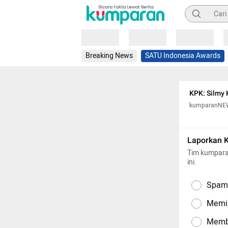
Pencarian
Loading
Loading
Loading
Breaking News
SATU Indonesia Awards
KPK: Silmy 
kumparanNE
Laporkan 
Tim kumpara
ini.
Spam,
Memil
Memba