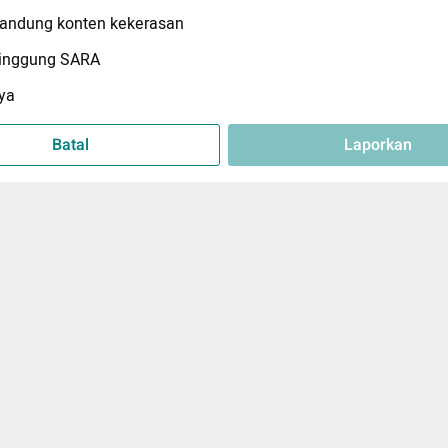
ndung konten kekerasan
inggung SARA
ya
Batal
Laporkan