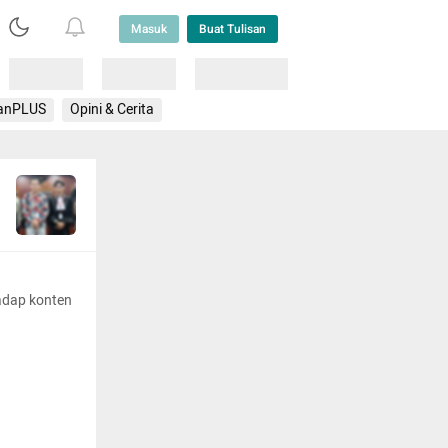
Masuk
Buat Tulisan
Loading
Loading
Lainnya
anPLUS
Opini & Cerita
adap konten