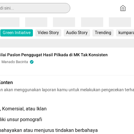
Loading
Loading
Loading
Loading
Loading
Green Initiative
Video Story
Audio Story
Trending
kumpar
ilai Paslon Penggugat Hasil Pilkada di MK Tak Konsisten
Manado Bacirita
Konten
n akan menggunakan laporan kamu untuk melakukan pengecekan terh
 Komersial, atau Iklan
iki unsur pornografi
hayakan atau menjurus tindakan berbahaya