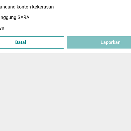
ndung konten kekerasan
inggung SARA
ya
Batal
Laporkan