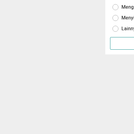
Menga
Meny
Lainn