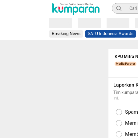
Pencarian
Loading
Loading
Loading
Breaking News
SATU Indonesia Awards
KPU Mitra N
Media Partner
Laporkan 
Tim kumpara
ini.
Spam,
Memil
Memba