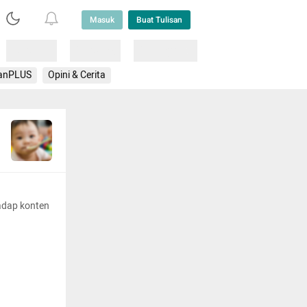
Masuk
Buat Tulisan
Loading
Loading
Lainnya
anPLUS
Opini & Cerita
adap konten