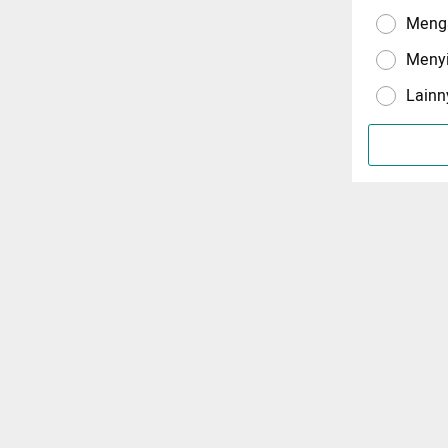
Menga
Meny
Lainn