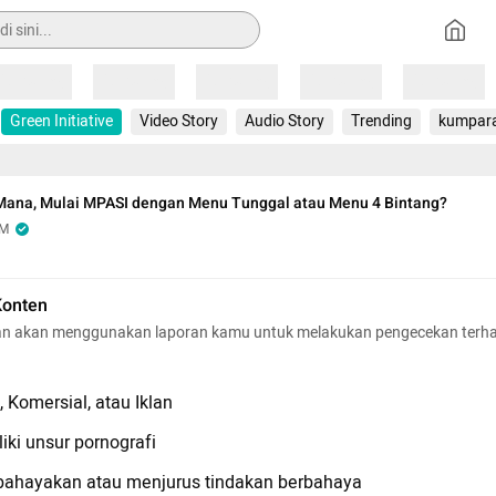
Loading
Loading
Loading
Loading
Loading
Green Initiative
Video Story
Audio Story
Trending
kumpar
 Mana, Mulai MPASI dengan Menu Tunggal atau Menu 4 Bintang?
OM
Konten
n akan menggunakan laporan kamu untuk melakukan pengecekan terh
 Komersial, atau Iklan
iki unsur pornografi
hayakan atau menjurus tindakan berbahaya