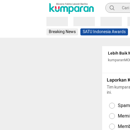
Pencarian
Loading
Loading
Loading
Breaking News
SATU Indonesia Awards
Lebih Baik
kumparanM
Laporkan 
Tim kumpara
ini.
Spam,
Memil
Memba