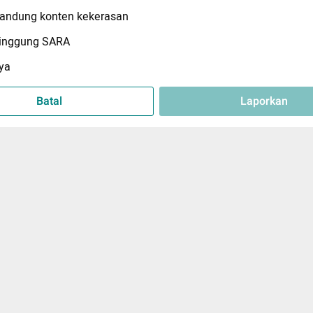
ndung konten kekerasan
inggung SARA
ya
Batal
Laporkan