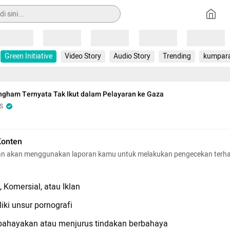
Loading
Loading
Loading
Loading
Loading
Green Initiative
Video Story
Audio Story
Trending
kumpar
ngham Ternyata Tak Ikut dalam Pelayaran ke Gaza
S
Konten
n akan menggunakan laporan kamu untuk melakukan pengecekan terh
 Komersial, atau Iklan
iki unsur pornografi
hayakan atau menjurus tindakan berbahaya