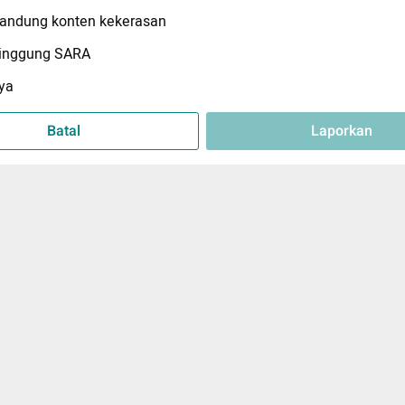
ndung konten kekerasan
inggung SARA
ya
Batal
Laporkan