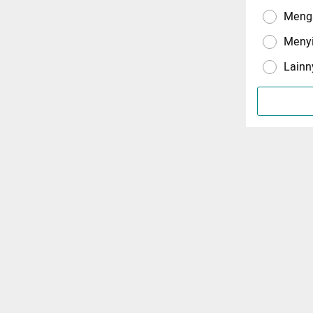
Menga
Meny
Lainn