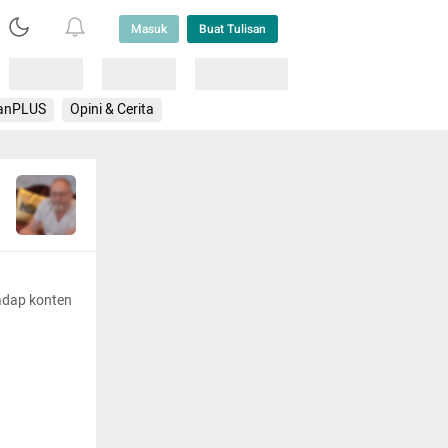
Masuk
Buat Tulisan
Loading
Loading
Lainnya
anPLUS
Opini & Cerita
adap konten