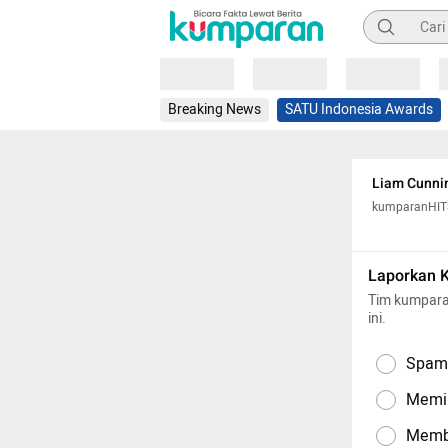
Pencarian
Loading
Loading
Loading
Breaking News
SATU Indonesia Awards
Liam Cunni
kumparanHIT
Laporkan 
Tim kumpara
ini.
Spam,
Memil
Memba