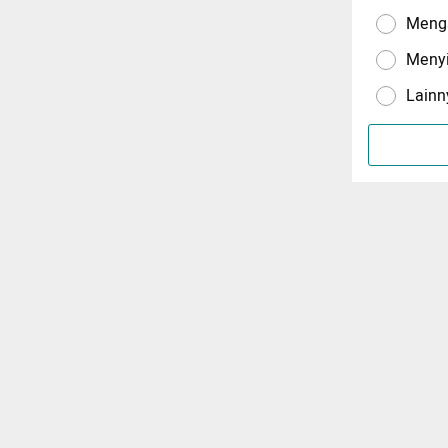
Menga
Meny
Lainn