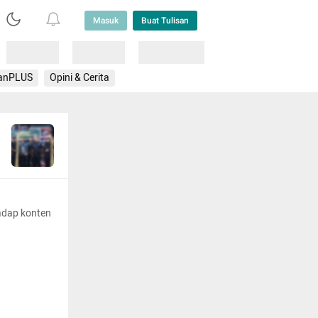
Masuk
Buat Tulisan
Loading
Loading
Lainnya
anPLUS
Opini & Cerita
adap konten