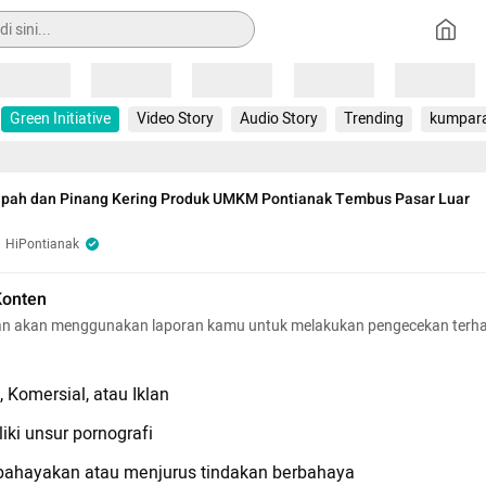
Loading
Loading
Loading
Loading
Loading
Green Initiative
Video Story
Audio Story
Trending
kumpar
Nipah dan Pinang Kering Produk UMKM Pontianak Tembus Pasar Luar
HiPontianak
Konten
n akan menggunakan laporan kamu untuk melakukan pengecekan terh
 Komersial, atau Iklan
iki unsur pornografi
hayakan atau menjurus tindakan berbahaya