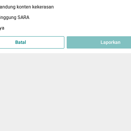
ndung konten kekerasan
inggung SARA
ya
Batal
Laporkan