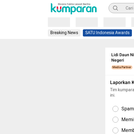
Pencarian
Loading
Loading
Loading
Breaking News
SATU Indonesia Awards
Lidi Daun 
Negeri
Media Partner
Laporkan 
Tim kumpara
ini.
Spam,
Memil
Memba