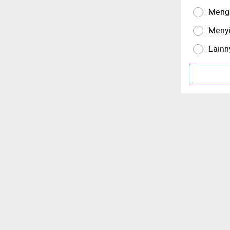
Menga
Meny
Lainn