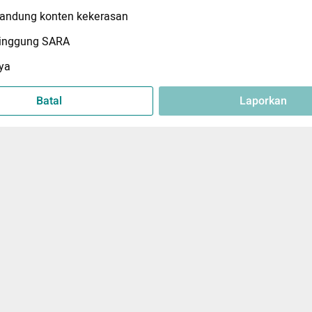
ndung konten kekerasan
inggung SARA
ya
Batal
Laporkan