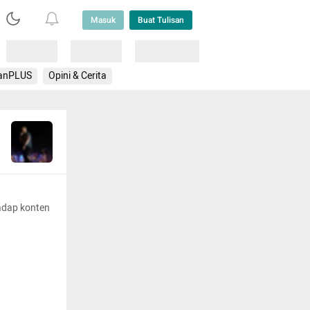
Masuk
Buat Tulisan
Loading
Loading
Lainnya
anPLUS
Opini & Cerita
adap konten