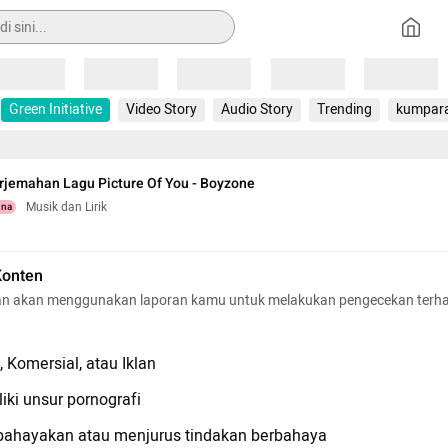
Loading
Loading
Loading
Loading
Loading
Green Initiative
Video Story
Audio Story
Trending
kumpar
erjemahan Lagu Picture Of You - Boyzone
Musik dan Lirik
una
Konten
n akan menggunakan laporan kamu untuk melakukan pengecekan terh
 Komersial, atau Iklan
iki unsur pornografi
hayakan atau menjurus tindakan berbahaya