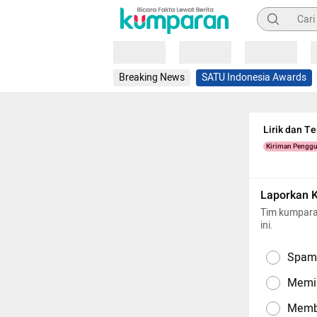
Pencarian
Loading
Loading
Loading
Breaking News
SATU Indonesia Awards
Lirik dan T
Kiriman Pengg
Laporkan 
Tim kumpara
ini.
Spam,
Memil
Memba