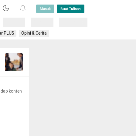
Masuk
Buat Tulisan
Loading
Loading
Lainnya
anPLUS
Opini & Cerita
adap konten