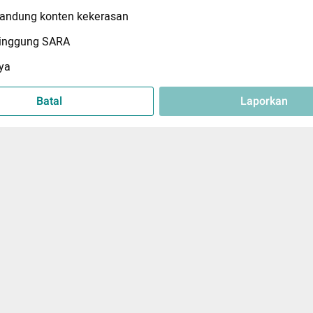
ndung konten kekerasan
inggung SARA
ya
Batal
Laporkan