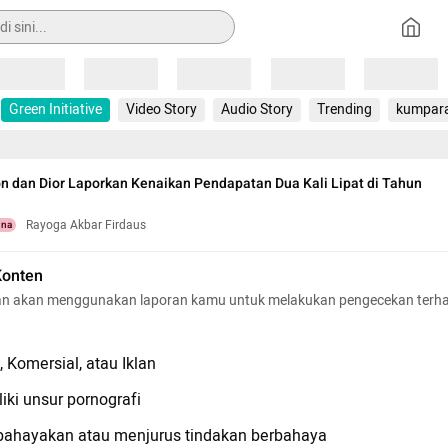
Loading
Loading
Loading
Loading
Loading
Green Initiative
Video Story
Audio Story
Trending
kumpar
on dan Dior Laporkan Kenaikan Pendapatan Dua Kali Lipat di Tahun
Rayoga Akbar Firdaus
una
Konten
n akan menggunakan laporan kamu untuk melakukan pengecekan terh
 Komersial, atau Iklan
iki unsur pornografi
hayakan atau menjurus tindakan berbahaya