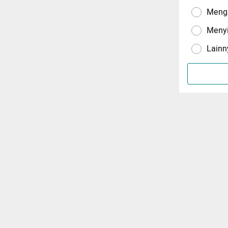
Menga
Meny
Lainn