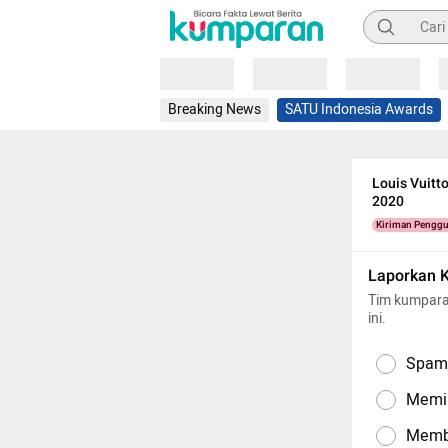
Pencarian
Loading
Loading
Loading
Breaking News
SATU Indonesia Awards
Louis Vuitt
2020
Kiriman Pengg
Laporkan 
Tim kumpara
ini.
Spam,
Memil
Memba