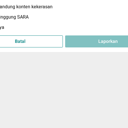
ndung konten kekerasan
inggung SARA
ya
Batal
Laporkan