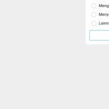
Menga
Meny
Lainn