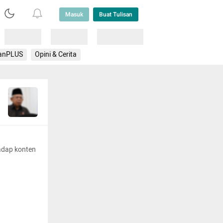
Masuk
Buat Tulisan
Loading
Loading
Lainnya
anPLUS
Opini & Cerita
adap konten