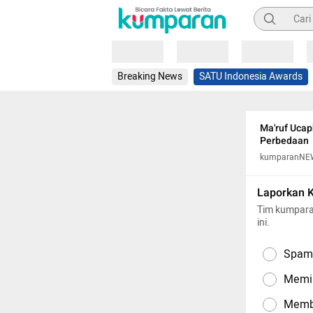
Pencarian
Loading
Loading
Loading
Breaking News
SATU Indonesia Awards
Ma'ruf Ucap
Perbedaan
kumparanNE
Laporkan 
Tim kumpara
ini.
Spam,
Memil
Memba