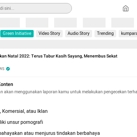
Loading
Loading
Loading
Loading
Loading
Green Initiative
Video Story
Audio Story
Trending
kumpar
kan Natal 2022: Terus Tabur Kasih Sayang, Menembus Sekat
WS
Konten
n akan menggunakan laporan kamu untuk melakukan pengecekan terh
 Komersial, atau Iklan
iki unsur pornografi
hayakan atau menjurus tindakan berbahaya