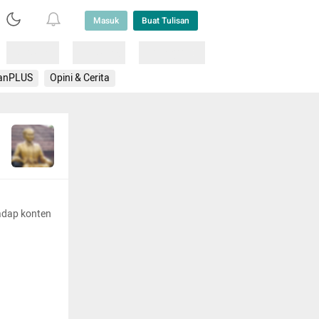
Masuk
Buat Tulisan
Loading
Loading
Lainnya
anPLUS
Opini & Cerita
adap konten