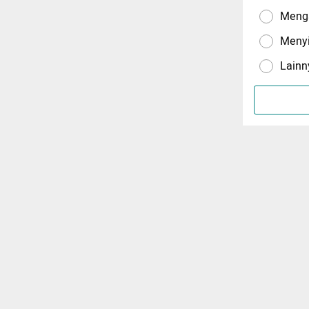
Menga
Meny
Lainn