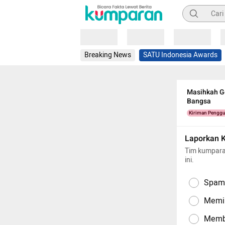
Pencarian
Loading
Loading
Loading
Breaking News
SATU Indonesia Awards
Masihkah G
Bangsa
Kiriman Pengg
Laporkan 
Tim kumpara
ini.
Spam,
Memil
Memba