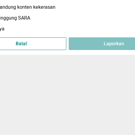
ndung konten kekerasan
inggung SARA
ya
Batal
Laporkan