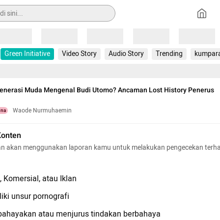
Loading
Loading
Loading
Loading
Loading
Green Initiative
Video Story
Audio Story
Trending
kumpar
enerasi Muda Mengenal Budi Utomo? Ancaman Lost History Penerus
Waode Nurmuhaemin
una
Konten
n akan menggunakan laporan kamu untuk melakukan pengecekan terh
 Komersial, atau Iklan
iki unsur pornografi
hayakan atau menjurus tindakan berbahaya