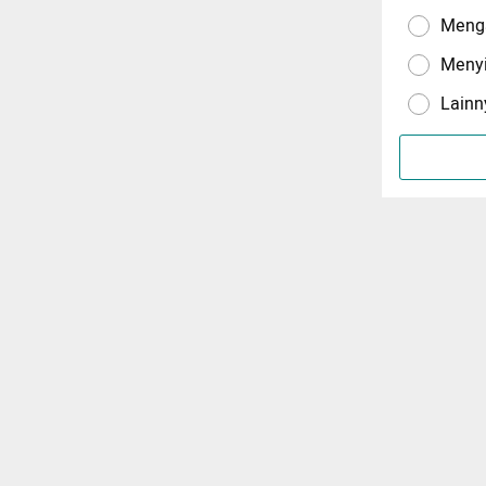
Menga
Meny
Lainn