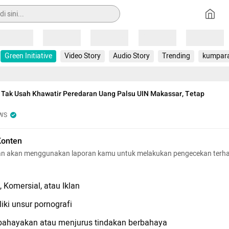
Loading
Loading
Loading
Loading
Loading
Green Initiative
Video Story
Audio Story
Trending
kumpar
Tak Usah Khawatir Peredaran Uang Palsu UIN Makassar, Tetap
WS
Konten
n akan menggunakan laporan kamu untuk melakukan pengecekan terh
 Komersial, atau Iklan
iki unsur pornografi
hayakan atau menjurus tindakan berbahaya