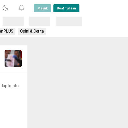
Masuk
Buat Tulisan
Loading
Loading
Lainnya
anPLUS
Opini & Cerita
adap konten