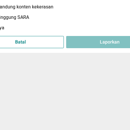
ndung konten kekerasan
inggung SARA
ya
Batal
Laporkan