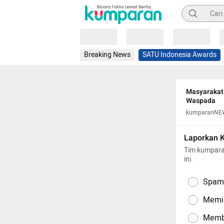
Pencarian
Loading
Loading
Loading
Breaking News
SATU Indonesia Awards
Masyarakat 
Waspada
kumparanNE
Laporkan 
Tim kumpara
ini.
Spam,
Memil
Memba